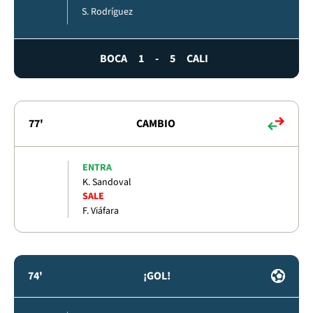
S. Rodríguez
BOCA
1
-
5
CALI
77'
CAMBIO
ENTRA
K. Sandoval
SALE
F. Viáfara
74'
¡GOL!