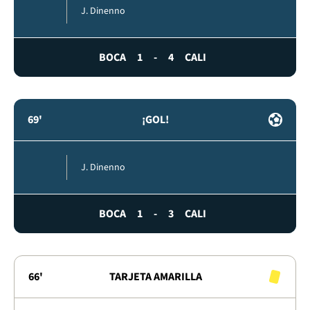
J. Dinenno
BOCA
1
-
4
CALI
69'
¡GOL!
J. Dinenno
BOCA
1
-
3
CALI
66'
TARJETA AMARILLA