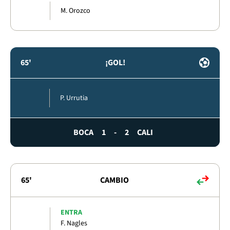
M. Orozco
65'
¡GOL!
P. Urrutia
BOCA
1
-
2
CALI
65'
CAMBIO
ENTRA
F. Nagles