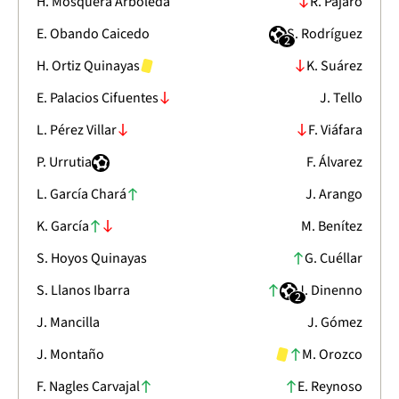
H. Mosquera Arboleda
R. Pájaro
E. Obando Caicedo
S. Rodríguez
2
H. Ortiz Quinayas
K. Suárez
E. Palacios Cifuentes
J. Tello
L. Pérez Villar
F. Viáfara
P. Urrutia
F. Álvarez
L. García Chará
J. Arango
K. García
M. Benítez
S. Hoyos Quinayas
G. Cuéllar
S. Llanos Ibarra
J. Dinenno
2
J. Mancilla
J. Gómez
J. Montaño
M. Orozco
F. Nagles Carvajal
E. Reynoso