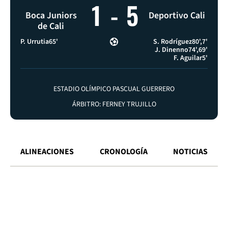
1
-
5
Boca Juniors
Deportivo Cali
de Cali
P. Urrutia
65'
S. Rodríguez
80'
7'
J. Dinenno
74'
69'
F. Aguilar
5'
ESTADIO OLÍMPICO PASCUAL GUERRERO
ÁRBITRO: FERNEY TRUJILLO
ALINEACIONES
CRONOLOGÍA
NOTICIAS