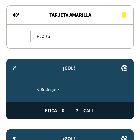
40'
TARJETA AMARILLA
H. Ortiz
7'
¡GOL!
S. Rodríguez
BOCA
0
-
2
CALI
5'
¡GOL!