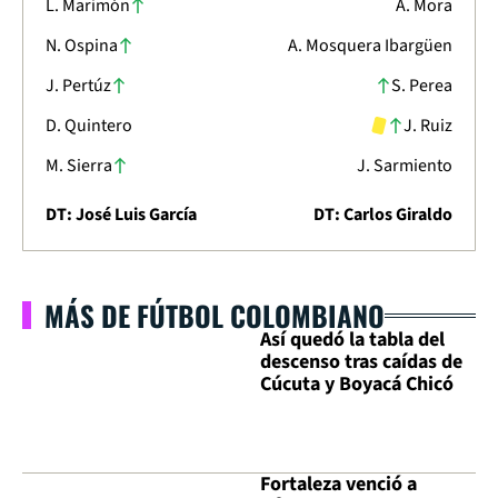
L. Marimón
Á. Mora
N. Ospina
A. Mosquera Ibargüen
J. Pertúz
S. Perea
D. Quintero
J. Ruiz
M. Sierra
J. Sarmiento
DT: José Luis García
DT: Carlos Giraldo
MÁS DE FÚTBOL COLOMBIANO
Así quedó la tabla del
descenso tras caídas de
Cúcuta y Boyacá Chicó
Fortaleza venció a