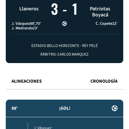
3
-
1
Llaneros
Patriotas
Boyacá
J. Vásquez
88'
70'
C. Copete
22'
J. Medranda
23'
ESTADIO BELLO HORIZONTE - REY PELÉ
ÁRBITRO: CARLOS MARQUEZ
ALINEACIONES
CRONOLOGÍA
88'
¡GOL!
J. Vásquez