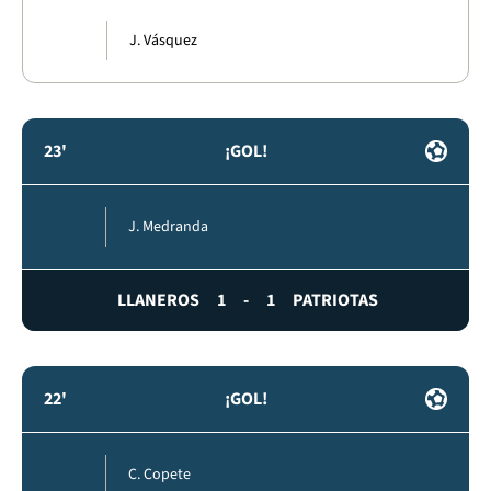
J. Vásquez
23'
¡GOL!
J. Medranda
LLANEROS
1
-
1
PATRIOTAS
22'
¡GOL!
C. Copete