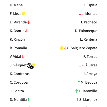
H. Mena
J. Espitia
F. Meza
J. Montes
L. Miranda
T. Pacheco
K. Osorio
D. Palomeque
K. Rincón
L. Rentería
R. Romaña
C. Salguero Zapata
V. Vidal
F. Torres
J. Vásquez
K. Álvarez
2
K. Contreras
J. Amaya
C. Córdoba
M. Bedoya
J. Loaiza
J. Jaramillo
D. Mantilla
S. Martínez