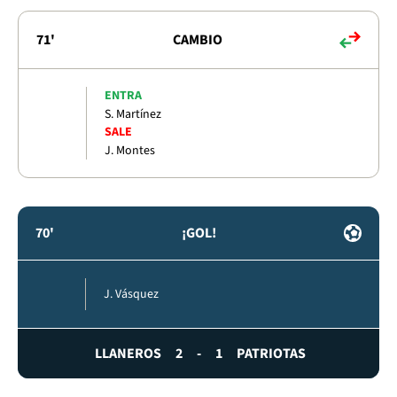
71'
CAMBIO
ENTRA
S. Martínez
SALE
J. Montes
70'
¡GOL!
J. Vásquez
LLANEROS
2
-
1
PATRIOTAS