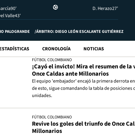
García
90'
D. Herazo
27'
Del Valle
43'
IO PALOGRANDE
ÁRBITRO: DIEGO LEÓN ESCALANTE GUTIÉRREZ
ESTADÍSTICAS
CRONOLOGÍA
NOTICIAS
FÚTBOL COLOMBIANO
¡Cayó el invicto! Mira el resumen de la 
Once Caldas ante Millonarios
El equipo 'embajador' encajó la primera derrota en 
de esto, sigue comandando la tabla de posiciones 
unidades.
FÚTBOL COLOMBIANO
Revive los goles del triunfo de Once Ca
Millonarios