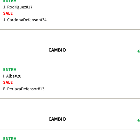
ENTRA
J. Rodríguez
#17
SALE
J. Cardona
Defensor
#34
CAMBIO
ENTRA
I. Alba
#20
SALE
E. Perlaza
Defensor
#13
CAMBIO
ENTRA