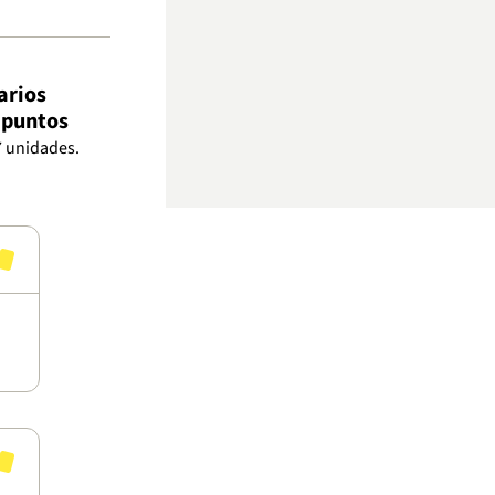
arios
s puntos
7 unidades.