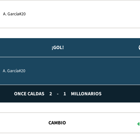
A. García
#20
¡GOL!
A. García
#20
ONCE CALDAS
2
-
1
MILLONARIOS
CAMBIO