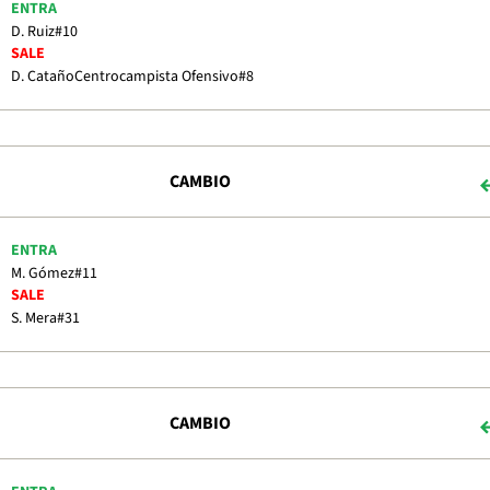
ENTRA
D. Ruiz
#10
SALE
D. Cataño
Centrocampista Ofensivo
#8
CAMBIO
ENTRA
M. Gómez
#11
SALE
S. Mera
#31
CAMBIO