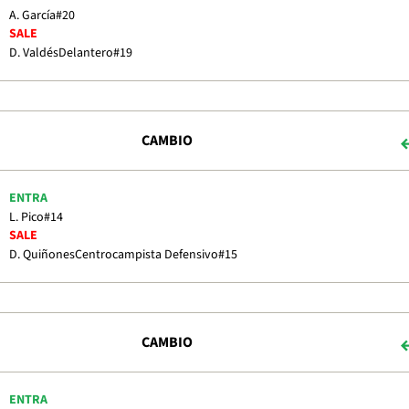
A. García
#20
SALE
D. Valdés
Delantero
#19
CAMBIO
ENTRA
L. Pico
#14
SALE
D. Quiñones
Centrocampista Defensivo
#15
CAMBIO
ENTRA