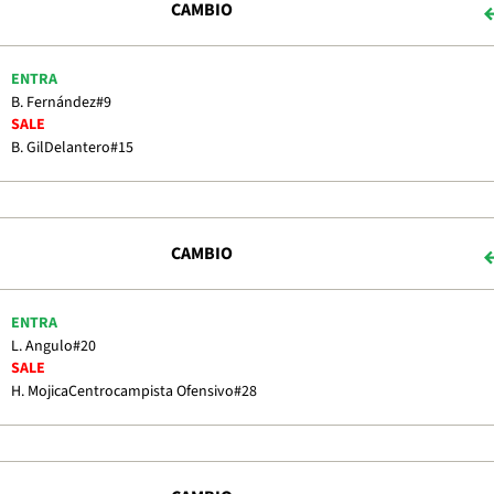
CAMBIO
ENTRA
B. Fernández
#9
SALE
B. Gil
Delantero
#15
CAMBIO
ENTRA
L. Angulo
#20
SALE
H. Mojica
Centrocampista Ofensivo
#28