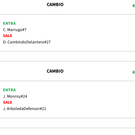
CAMBIO
ENTRA
C. Marrugo
#7
SALE
D. Cambindo
Delantero
#27
CAMBIO
ENTRA
J. Monroy
#24
SALE
J. Arboleda
Defensor
#21