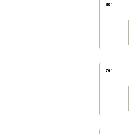
80'
76'