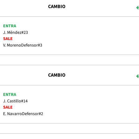
CAMBIO
ENTRA
J. Méndez
#23
SALE
V. Moreno
Defensor
#3
CAMBIO
ENTRA
J. Castillo
#14
SALE
E. Navarro
Defensor
#2