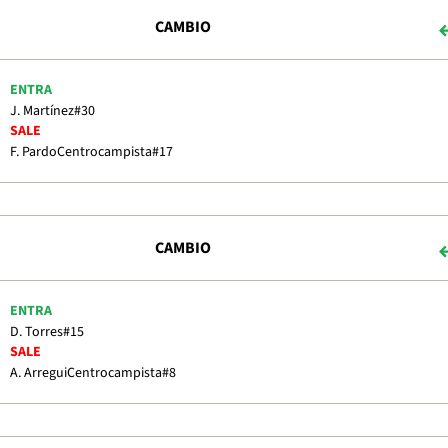
CAMBIO
ENTRA
J. Martínez
#30
SALE
F. Pardo
Centrocampista
#17
CAMBIO
ENTRA
D. Torres
#15
SALE
A. Arregui
Centrocampista
#8