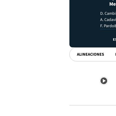
Me
D. Camb
A. Cadav
F. Pardo
8
E
ALINEACIONES