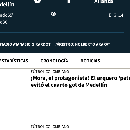
Alianza
dellín
indo
65'
B. Gil
14'
id
36'
'
STADIO ATANASIO GIRARDOT
ÁRBITRO: NOLBERTO ARARAT
ESTADÍSTICAS
CRONOLOGÍA
NOTICIAS
FÚTBOL COLOMBIANO
¡Mora, el protagonista! El arquero 'pet
evitó el cuarto gol de Medellín
FÚTBOL COLOMBIANO