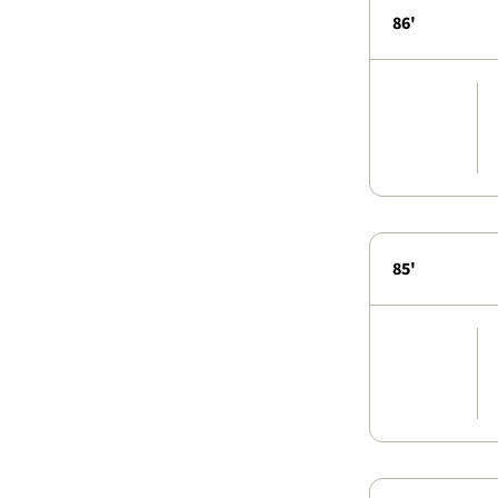
86'
85'