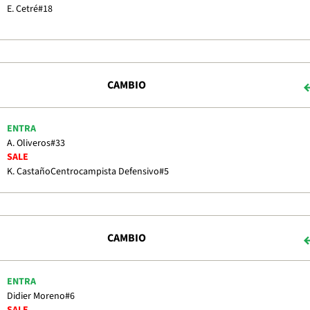
E. Cetré
#18
CAMBIO
ENTRA
A. Oliveros
#33
SALE
K. Castaño
Centrocampista Defensivo
#5
CAMBIO
ENTRA
Didier Moreno
#6