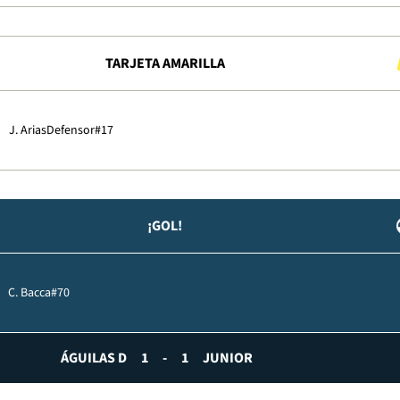
TARJETA AMARILLA
J. Arias
Defensor
#17
¡GOL!
C. Bacca
#70
ÁGUILAS D
1
-
1
JUNIOR