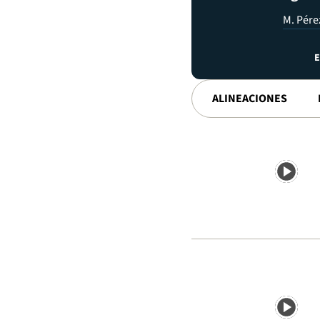
M. Pére
E
ALINEACIONES