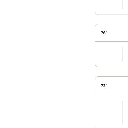
76'
72'