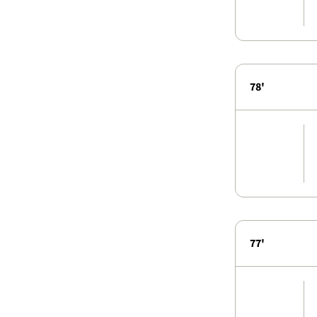
78'
77'