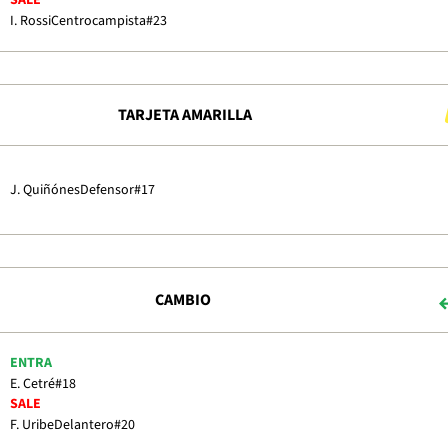
SALE
I. Rossi
Centrocampista
#23
TARJETA AMARILLA
J. Quiñónes
Defensor
#17
CAMBIO
ENTRA
E. Cetré
#18
SALE
F. Uribe
Delantero
#20