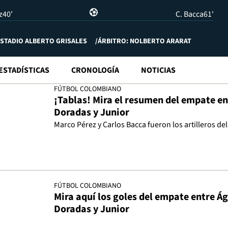
z
40'
C. Bacca
61'
STADIO ALBERTO GRISALES
ÁRBITRO: NOLBERTO ARARAT
ESTADÍSTICAS
CRONOLOGÍA
NOTICIAS
FÚTBOL COLOMBIANO
¡Tablas! Mira el resumen del empate en
Doradas y Junior
Marco Pérez y Carlos Bacca fueron los artilleros d
FÚTBOL COLOMBIANO
Mira aquí los goles del empate entre Ág
Doradas y Junior