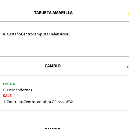
TARJETA AMARILLA
K. Castaño
Centrocampista Defensivo
#5
CAMBIO
ENTRA
Ó. Hernández
#23
SALE
J. Contreras
Centrocampista Ofensivo
#32