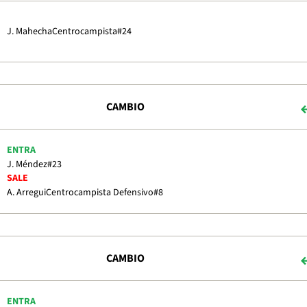
J. Mahecha
Centrocampista
#24
CAMBIO
ENTRA
J. Méndez
#23
SALE
A. Arregui
Centrocampista Defensivo
#8
CAMBIO
ENTRA