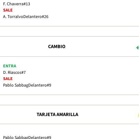
F. Chaverra
#13
SALE
A. Torralvo
Delantero
#26
CAMBIO
ENTRA
D. Riascos
#7
SALE
Pablo Sabbag
Delantero
#9
TARJETA AMARILLA
Pablo Sabbag
Delantero
#9