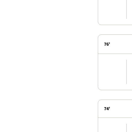
76'
74'