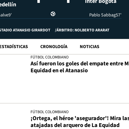
Inter Bogotá
dellín
alve
9'
Pablo Sabbag
57'
STADIO ATANASIO GIRARDOT
ÁRBITRO: NOLBERTO ARARAT
ESTADÍSTICAS
CRONOLOGÍA
NOTICIAS
FÚTBOL COLOMBIANO
Así fueron los goles del empate entre M
Equidad en el Atanasio
FÚTBOL COLOMBIANO
¡Ortega, el héroe 'asegurador'! Mira la
atajadas del arquero de La Equidad