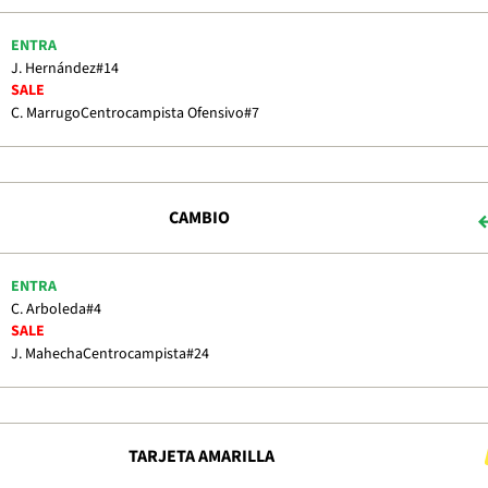
ENTRA
J. Hernández
#14
SALE
C. Marrugo
Centrocampista Ofensivo
#7
CAMBIO
ENTRA
C. Arboleda
#4
SALE
J. Mahecha
Centrocampista
#24
TARJETA AMARILLA