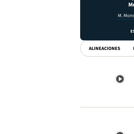
Me
M. Mons
E
ALINEACIONES