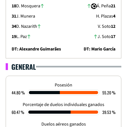
18
D. Mosquera
Á. Peña
21
31
J. Munera
H. Plazas
4
34
D. Nazarith
V. Soto
12
19
L. Paz
J. Soto
17
DT: Alexandre Guimarães
DT: Mario García
GENERAL
LIGA DIMAYOR 2023
APERTURA - CUADRANGULAR - FECHA 26
3
-
2
Posesión
44.80 %
55.20 %
FINALIZADO
Porcentaje de duelos individuales ganados
60.47 %
39.53 %
Duelos aéreos ganados