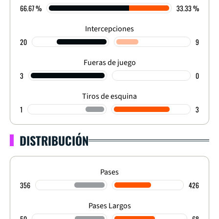
66.67 %
33.33 %
Intercepciones
20
9
Fueras de juego
3
0
Tiros de esquina
1
3
DISTRIBUCIÓN
Pases
356
426
Pases Largos
50
68