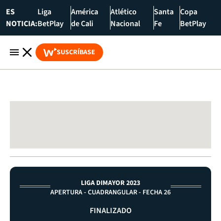
ES
Liga
América
Atlético
Santa
Copa
NOTICIA:
BetPlay
de Cali
Nacional
Fe
BetPlay
SUSCRÍBASE
LIGA DIMAYOR 2023
APERTURA - CUADRANGULAR - FECHA 26
FINALIZADO