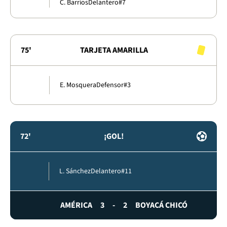
C. Barrios
Delantero
#7
75'
TARJETA AMARILLA
E. Mosquera
Defensor
#3
72'
¡GOL!
L. Sánchez
Delantero
#11
AMÉRICA
3
-
2
BOYACÁ CHICÓ