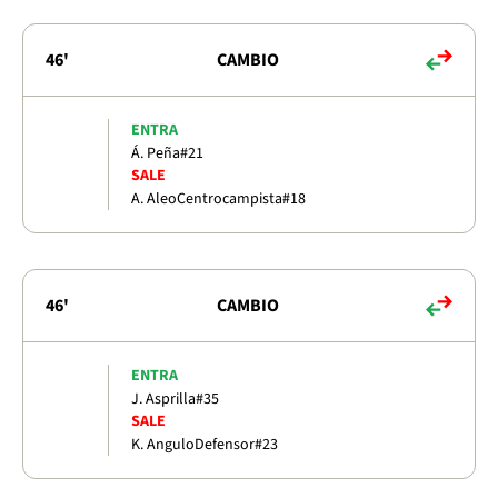
46'
CAMBIO
ENTRA
Á. Peña
#21
SALE
A. Aleo
Centrocampista
#18
46'
CAMBIO
ENTRA
J. Asprilla
#35
SALE
K. Angulo
Defensor
#23