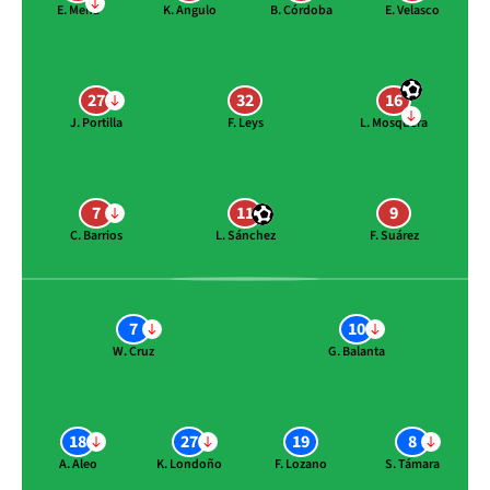
E. Mena
K. Angulo
B. Córdoba
E. Velasco
27
32
16
J. Portilla
F. Leys
L. Mosquera
7
11
9
C. Barrios
L. Sánchez
F. Suárez
7
10
W. Cruz
G. Balanta
18
27
19
8
A. Aleo
K. Londoño
F. Lozano
S. Támara