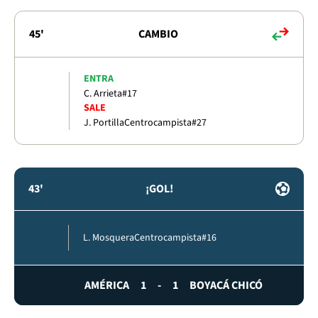
45'
CAMBIO
ENTRA
C. Arrieta
#17
SALE
J. Portilla
Centrocampista
#27
43'
¡GOL!
L. Mosquera
Centrocampista
#16
AMÉRICA
1
-
1
BOYACÁ CHICÓ