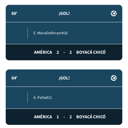
68'
¡GOL!
E. Mena
Defensor
#26
AMÉRICA
2
-
2
BOYACÁ CHICÓ
64'
¡GOL!
Á. Peña
#21
AMÉRICA
1
-
2
BOYACÁ CHICÓ