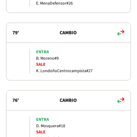
E. Mena
Defensor
#26
79'
CAMBIO
ENTRA
B. Moreno
#9
SALE
K. Londoño
Centrocampista
#27
76'
CAMBIO
ENTRA
D. Mosquera
#18
SALE