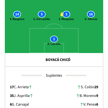
14
5
3
16
E. Banguero
G. Del Castillo
E. Mosquera
D. Alfonzo
1
R. Caicedo
BOYACÁ CHICÓ
Suplentes
17
C. Arrieta
S. Colón
29
35
J. Asprilla
B. Moreno
9
6
G. Carvajal
V. Perea
6