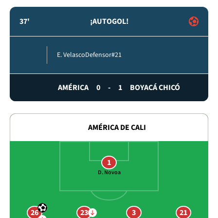
37'
¡AUTOGOL!
E. Velasco
Defensor
#21
AMÉRICA
0
-
1
BOYACÁ CHICÓ
AMÉRICA DE CALI
1
D. Novoa
26
23
3
21