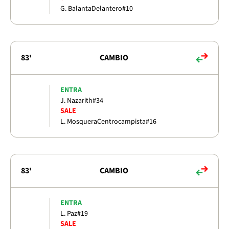
G. Balanta
Delantero
#10
83'
CAMBIO
ENTRA
J. Nazarith
#34
SALE
L. Mosquera
Centrocampista
#16
83'
CAMBIO
ENTRA
L. Paz
#19
SALE