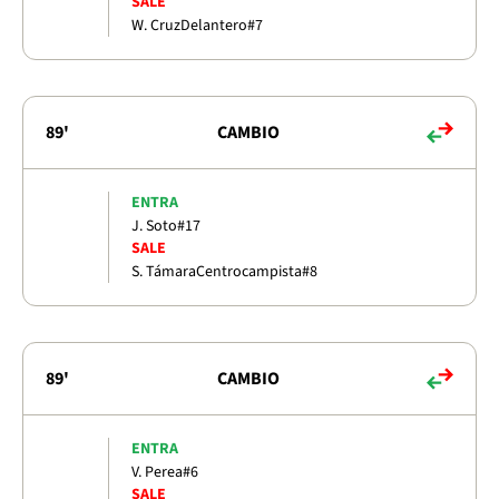
SALE
W. Cruz
Delantero
#7
89'
CAMBIO
ENTRA
J. Soto
#17
SALE
S. Támara
Centrocampista
#8
89'
CAMBIO
ENTRA
V. Perea
#6
SALE