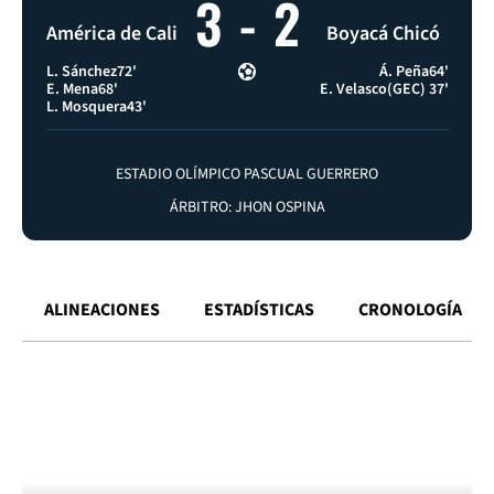
3
-
2
América de Cali
Boyacá Chicó
L. Sánchez
72'
Á. Peña
64'
E. Mena
68'
E. Velasco
(GEC) 37'
L. Mosquera
43'
ESTADIO OLÍMPICO PASCUAL GUERRERO
ÁRBITRO: JHON OSPINA
ALINEACIONES
ESTADÍSTICAS
CRONOLOGÍA