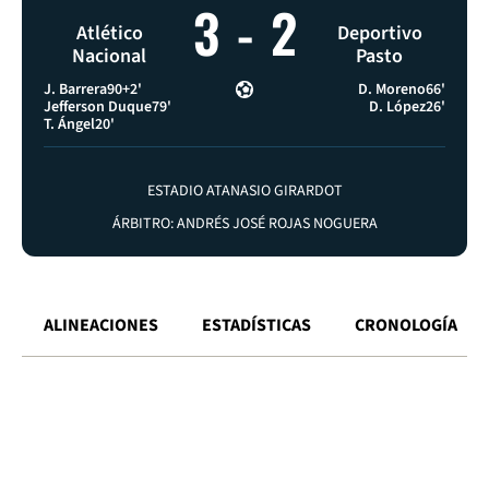
3
-
2
Atlético
Deportivo
Nacional
Pasto
J. Barrera
90+2'
D. Moreno
66'
Jefferson Duque
79'
D. López
26'
T. Ángel
20'
ESTADIO ATANASIO GIRARDOT
ÁRBITRO: ANDRÉS JOSÉ ROJAS NOGUERA
ALINEACIONES
ESTADÍSTICAS
CRONOLOGÍA