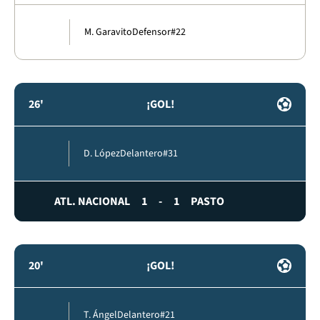
M. Garavito
Defensor
#22
26'
¡GOL!
D. López
Delantero
#31
ATL. NACIONAL
1
-
1
PASTO
20'
¡GOL!
T. Ángel
Delantero
#21