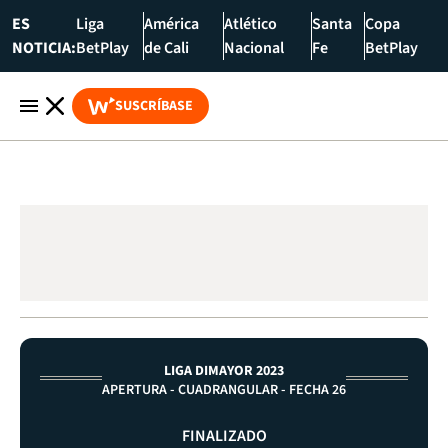
ES
Liga
América
Atlético
Santa
Copa
NOTICIA:
BetPlay
de Cali
Nacional
Fe
BetPlay
SUSCRÍBASE
LIGA DIMAYOR 2023
APERTURA - CUADRANGULAR - FECHA 26
FINALIZADO