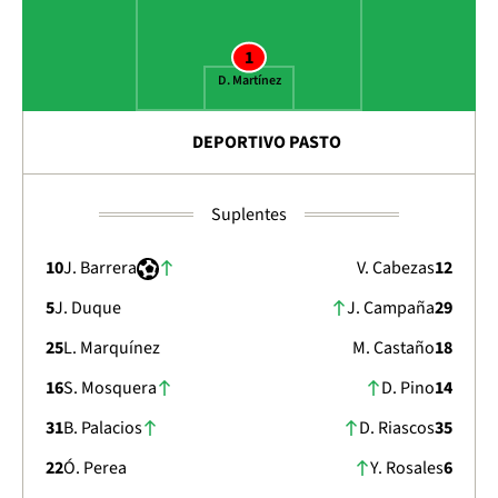
1
D. Martínez
DEPORTIVO PASTO
Suplentes
10
J. Barrera
V. Cabezas
12
5
J. Duque
J. Campaña
29
25
L. Marquínez
M. Castaño
18
16
S. Mosquera
D. Pino
14
31
B. Palacios
D. Riascos
35
22
Ó. Perea
Y. Rosales
6