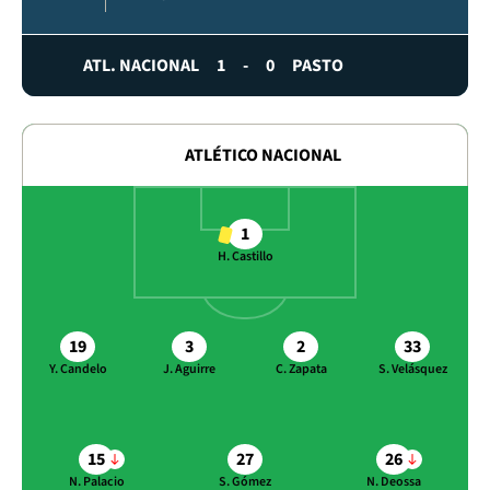
ATL. NACIONAL
1
-
0
PASTO
ATLÉTICO NACIONAL
1
H. Castillo
19
3
2
33
Y. Candelo
J. Aguirre
C. Zapata
S. Velásquez
15
27
26
N. Palacio
S. Gómez
N. Deossa