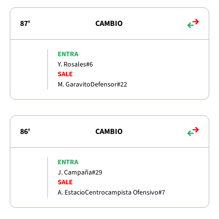
87'
CAMBIO
ENTRA
Y. Rosales
#6
SALE
M. Garavito
Defensor
#22
86'
CAMBIO
ENTRA
J. Campaña
#29
SALE
A. Estacio
Centrocampista Ofensivo
#7