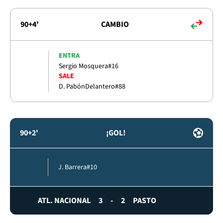
90+4'
CAMBIO
ENTRA
Sergio Mosquera
#16
SALE
D. Pabón
Delantero
#88
90+2'
¡GOL!
J. Barrera
#10
ATL. NACIONAL
3
-
2
PASTO