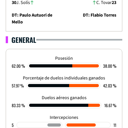
30
J. Solís
C. Tovar
23
DT: Paulo Autuori de
DT: Flabio Torres
Mello
GENERAL
LIGA DIMAYOR 2023
APERTURA - CUADRANGULAR - FECHA 26
3
-
2
Posesión
62.00 %
38.00 %
FINALIZADO
Porcentaje de duelos individuales ganados
57.97 %
42.03 %
Duelos aéreos ganados
83.33 %
16.67 %
Intercepciones
5
11