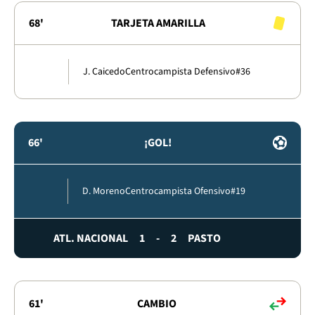
68'
TARJETA AMARILLA
J. Caicedo
Centrocampista Defensivo
#36
66'
¡GOL!
D. Moreno
Centrocampista Ofensivo
#19
ATL. NACIONAL
1
-
2
PASTO
61'
CAMBIO