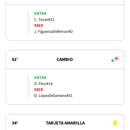
ENTRA
C. Tovar
#23
SALE
J. Figueroa
Defensor
#2
61'
CAMBIO
ENTRA
D. Pino
#14
SALE
D. López
Delantero
#31
34'
TARJETA AMARILLA