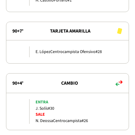
H. Castillo
Portero
#1
90+7'
TARJETA AMARILLA
E. López
Centrocampista Ofensivo
#28
90+4'
CAMBIO
ENTRA
J. Solís
#30
SALE
N. Deossa
Centrocampista
#26