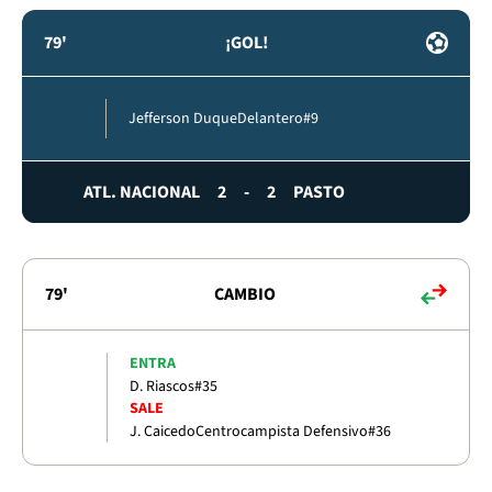
79'
¡GOL!
Jefferson Duque
Delantero
#9
ATL. NACIONAL
2
-
2
PASTO
79'
CAMBIO
ENTRA
D. Riascos
#35
SALE
J. Caicedo
Centrocampista Defensivo
#36