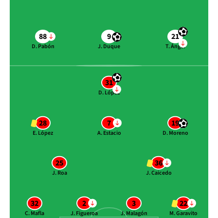
88
9
21
D. Pabón
J. Duque
T. Ángel
31
D. López
28
7
19
E. López
A. Estacio
D. Moreno
25
36
J. Roa
J. Caicedo
32
2
3
22
C. Mafla
J. Figueroa
J. Malagón
M. Garavito