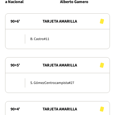
a Nacional
Alberto Gamero
90+6'
TARJETA AMARILLA
B. Castro
#11
90+5'
TARJETA AMARILLA
S. Gómez
Centrocampista
#27
90+4'
TARJETA AMARILLA