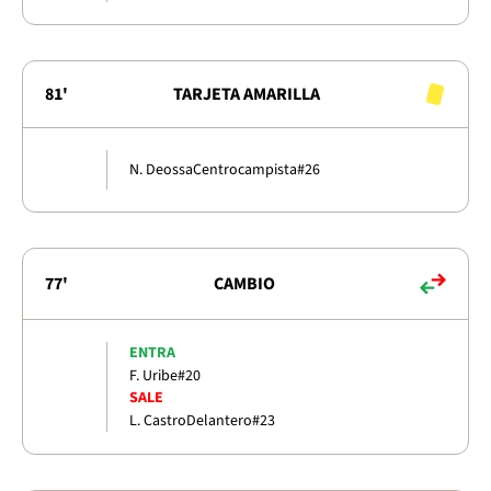
81'
TARJETA AMARILLA
N. Deossa
Centrocampista
#26
77'
CAMBIO
ENTRA
F. Uribe
#20
SALE
L. Castro
Delantero
#23