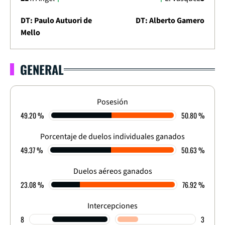
DT: Paulo Autuori de
DT: Alberto Gamero
Mello
GENERAL
LIGA DIMAYOR 2023
APERTURA - FINAL - IDA
0
-
0
Posesión
49.20 %
FINALIZADO
50.80 %
AGREGADO: 1
-
1
Porcentaje de duelos individuales ganados
49.37 %
50.63 %
Duelos aéreos ganados
23.08 %
76.92 %
Intercepciones
8
3