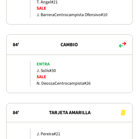
T. Ángel
#21
SALE
J. Barrera
Centrocampista Ofensivo
#10
84'
CAMBIO
ENTRA
J. Solís
#30
SALE
N. Deossa
Centrocampista
#26
84'
TARJETA AMARILLA
J. Pereira
#21