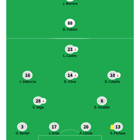
J. Barrera
88
D. Pabón
23
L. Castro
16
14
10
J. Valencia
D. Silva
D. Cataño
28
8
S. Vega
D. Giraldo
3
17
26
13
O. Bertel
J. Arias
A. Llinás
E. Perlaza