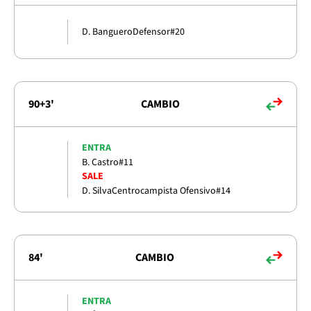
D. Banguero
Defensor
#20
90+3'
CAMBIO
ENTRA
B. Castro
#11
SALE
D. Silva
Centrocampista Ofensivo
#14
84'
CAMBIO
ENTRA