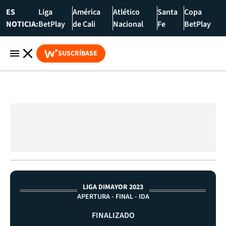
ES
Liga
América
Atlético
Santa
Copa
NOTICIA:
BetPlay
de Cali
Nacional
Fe
BetPlay
SUSCRÍBASE
LIGA DIMAYOR 2023
APERTURA - FINAL - IDA
FINALIZADO