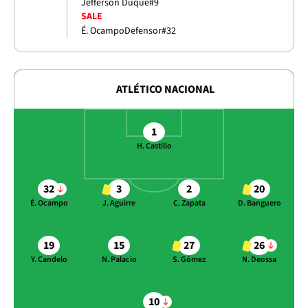
Jefferson Duque
#9
SALE
É. Ocampo
Defensor
#32
ATLÉTICO NACIONAL
1
H. Castillo
32
3
2
20
É. Ocampo
J. Aguirre
C. Zapata
D. Banguero
19
15
27
26
Y. Candelo
N. Palacio
S. Gómez
N. Deossa
10