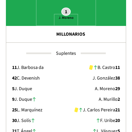
1
J. Moreno
MILLONARIOS
Suplentes
11
J. Barbosa da
B. Castro
11
42
C. Devenish
J. González
38
5
J. Duque
A. Moreno
29
9
J. Duque
A. Murillo
2
25
L. Marquínez
J. Carlos Pereira
21
30
J. Solís
F. Uribe
20
21
T. Ángel
L. Vásquez
5