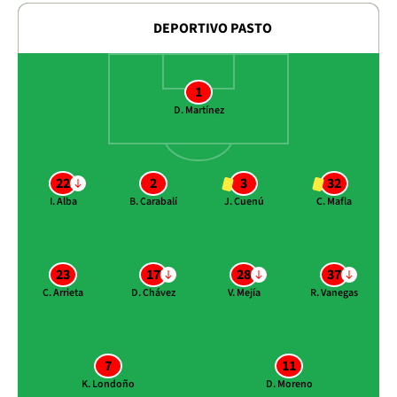
DEPORTIVO PASTO
1
D. Martínez
22
2
3
32
I. Alba
B. Carabalí
J. Cuenú
C. Mafla
23
17
28
37
C. Arrieta
D. Chávez
V. Mejía
R. Vanegas
7
11
K. Londoño
D. Moreno