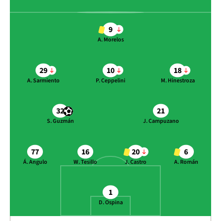
9
A. Morelos
29
10
18
A. Sarmiento
P. Ceppelini
M. Hinestroza
32
21
S. Guzmán
J. Campuzano
77
16
20
6
Á. Angulo
W. Tesillo
J. Castro
A. Román
1
D. Ospina