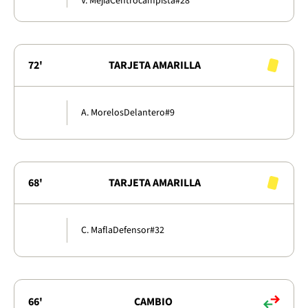
V. Mejía
Centrocampista
#28
72'
TARJETA AMARILLA
A. Morelos
Delantero
#9
68'
TARJETA AMARILLA
C. Mafla
Defensor
#32
66'
CAMBIO