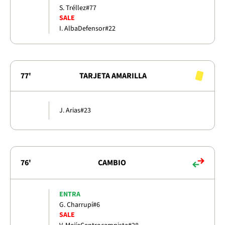
S. Tréllez
#77
SALE
I. Alba
Defensor
#22
77'
TARJETA AMARILLA
J. Arias
#23
76'
CAMBIO
ENTRA
G. Charrupí
#6
SALE