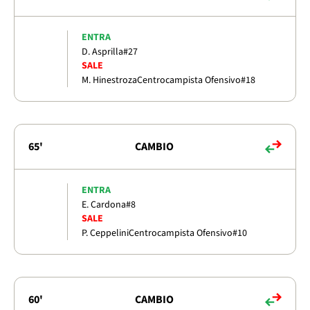
ENTRA
D. Asprilla
#27
SALE
M. Hinestroza
Centrocampista Ofensivo
#18
65'
CAMBIO
ENTRA
E. Cardona
#8
SALE
P. Ceppelini
Centrocampista Ofensivo
#10
60'
CAMBIO