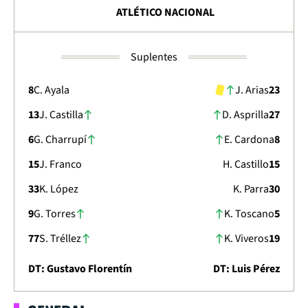
ATLÉTICO NACIONAL
Suplentes
8
C. Ayala
J. Arias
23
13
J. Castilla
D. Asprilla
27
6
G. Charrupí
E. Cardona
8
15
J. Franco
H. Castillo
15
33
K. López
K. Parra
30
9
G. Torres
K. Toscano
5
77
S. Tréllez
K. Viveros
19
DT: Gustavo Florentín
DT: Luis Pérez