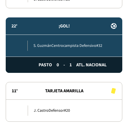
22'
¡GOL!
S. Guzmán
Centrocampista Defensivo
#32
PASTO
0
-
1
ATL. NACIONAL
11'
TARJETA AMARILLA
J. Castro
Defensor
#20