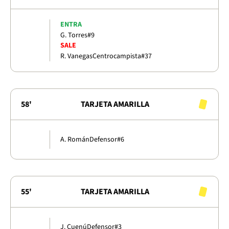
ENTRA
G. Torres
#9
SALE
R. Vanegas
Centrocampista
#37
58'
TARJETA AMARILLA
A. Román
Defensor
#6
55'
TARJETA AMARILLA
J. Cuenú
Defensor
#3