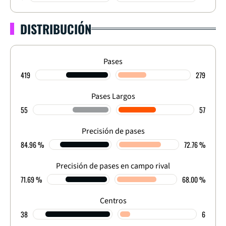
DISTRIBUCIÓN
Pases
419
279
Pases Largos
55
57
Precisión de pases
84.96 %
72.76 %
Precisión de pases en campo rival
71.69 %
68.00 %
Centros
38
6