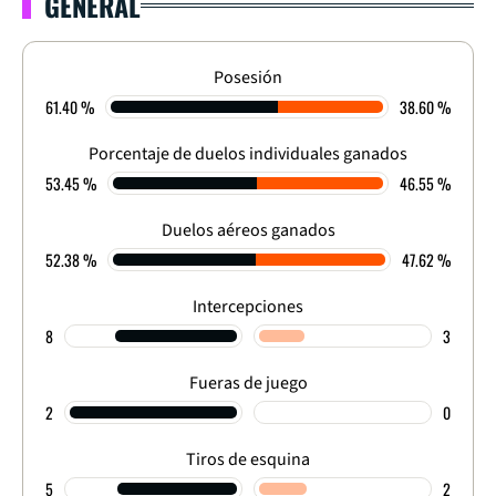
GENERAL
LIGA DIMAYOR 2024
CLAUSURA - CUADRANGULAR - FECHA 2
0
-
1
Posesión
61.40 %
38.60 %
FINALIZADO
Porcentaje de duelos individuales ganados
53.45 %
46.55 %
Duelos aéreos ganados
52.38 %
47.62 %
Intercepciones
8
3
Fueras de juego
2
0
Tiros de esquina
5
2