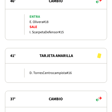
46'
CAMBIO
ENTRA
E. Olivera
#18
SALE
I. Scarpeta
Defensor
#15
41'
TARJETA AMARILLA
D. Torres
Centrocampista
#16
37'
CAMBIO