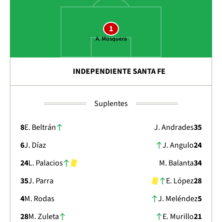
1
A. Mosquera
INDEPENDIENTE SANTA FE
Suplentes
8
E. Beltrán
J. Andrades
35
6
J. Díaz
J. Angulo
24
24
L. Palacios
M. Balanta
34
35
J. Parra
E. López
28
4
M. Rodas
J. Meléndez
5
28
M. Zuleta
E. Murillo
21