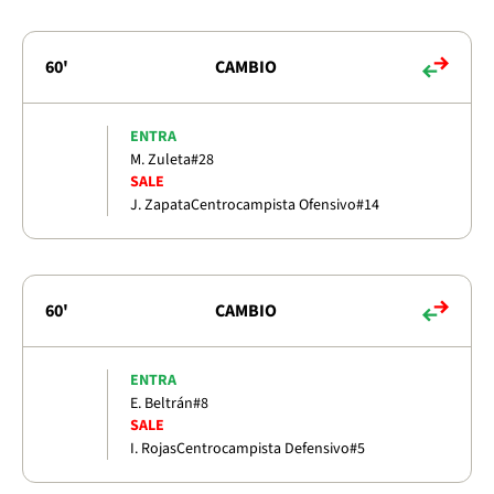
60'
CAMBIO
ENTRA
M. Zuleta
#28
SALE
J. Zapata
Centrocampista Ofensivo
#14
60'
CAMBIO
ENTRA
E. Beltrán
#8
SALE
I. Rojas
Centrocampista Defensivo
#5