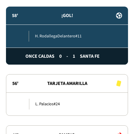
58'
¡GOL!
H. Rodallega
Delantero
#11
ONCE CALDAS
0
-
1
SANTA FE
56'
TARJETA AMARILLA
L. Palacios
#24