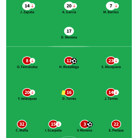
14
20
7
J. Zapata
A. García
M. Barrios
17
D. Moreno
8
11
23
O. Fernández
H. Rodallega
S. Mosquera
20
16
14
Y. Velásquez
D. Torres
J. Torres
32
15
3
22
C. Mafla
I. Scarpeta
V. Moreno
E. Perlaza