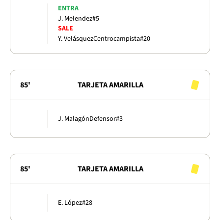
ENTRA
J. Melendez
#5
SALE
Y. Velásquez
Centrocampista
#20
85'
TARJETA AMARILLA
J. Malagón
Defensor
#3
85'
TARJETA AMARILLA
E. López
#28