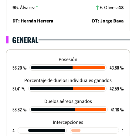
9
G. Álvarez
E. Olivera
18
DT: Hernán Herrera
DT: Jorge Bava
GENERAL
LIGA DIMAYOR 2025
APERTURA - CUADRANGULAR - FECHA 2
1
-
2
Posesión
56.20 %
43.80 %
FINALIZADO
Porcentaje de duelos individuales ganados
57.41 %
42.59 %
Duelos aéreos ganados
58.82 %
41.18 %
Intercepciones
4
1