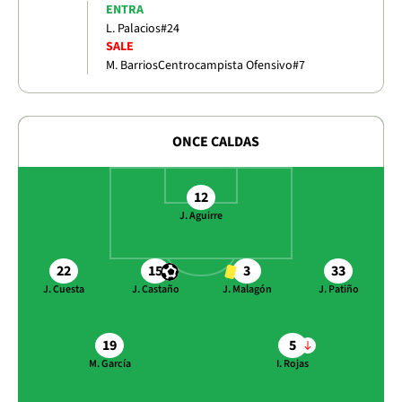
ENTRA
L. Palacios
#24
SALE
M. Barrios
Centrocampista Ofensivo
#7
ONCE CALDAS
12
J. Aguirre
22
15
3
33
J. Cuesta
J. Castaño
J. Malagón
J. Patiño
19
5
M. García
I. Rojas