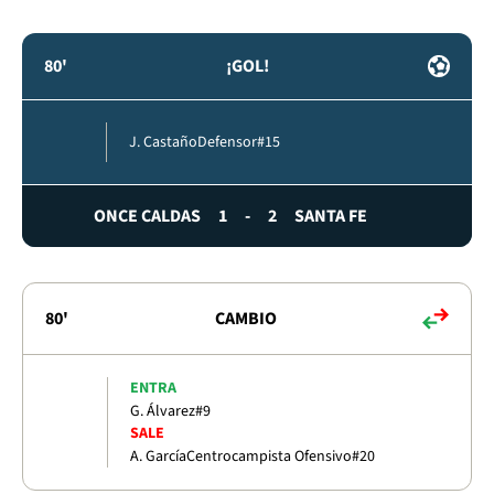
80'
¡GOL!
J. Castaño
Defensor
#15
ONCE CALDAS
1
-
2
SANTA FE
80'
CAMBIO
ENTRA
G. Álvarez
#9
SALE
A. García
Centrocampista Ofensivo
#20