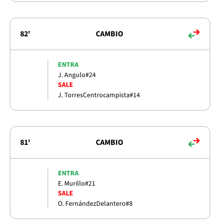
82'
CAMBIO
ENTRA
J. Angulo
#24
SALE
J. Torres
Centrocampista
#14
81'
CAMBIO
ENTRA
E. Murillo
#21
SALE
O. Fernández
Delantero
#8