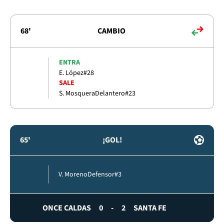
68'
CAMBIO
ENTRA
E. López
#28
SALE
S. Mosquera
Delantero
#23
65'
¡GOL!
V. Moreno
Defensor
#3
ONCE CALDAS
0
-
2
SANTA FE