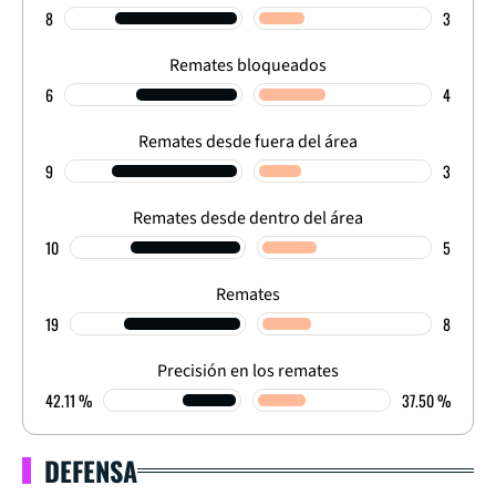
8
3
Remates bloqueados
6
4
Remates desde fuera del área
9
3
Remates desde dentro del área
10
5
Remates
19
8
Precisión en los remates
42.11 %
37.50 %
DEFENSA