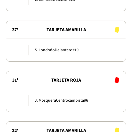
37'
TARJETA AMARILLA
S. Londoño
Delantero
#19
31'
TARJETA ROJA
J. Mosquera
Centrocampista
#6
22'
TARJETA AMARILLA