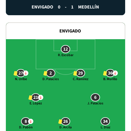
ENVIGADO
0
-
1
MEDELLÍN
ENVIGADO
12
R. Escobar
27
2
29
36
N. Uribe
D. Palacios
C. Ramírez
B. Murillo
21
6
E. López
J. Palacios
8
26
34
D. Pabón
D. Arcila
L. Díaz