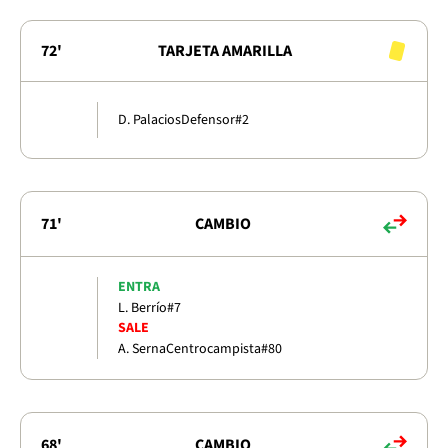
72'
TARJETA AMARILLA
D. Palacios
Defensor
#2
71'
CAMBIO
ENTRA
L. Berrío
#7
SALE
A. Serna
Centrocampista
#80
68'
CAMBIO