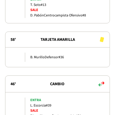
T. Soto
#13
SALE
D. Pabón
Centrocampista Ofensivo
#8
58'
TARJETA AMARILLA
B. Murillo
Defensor
#36
46'
CAMBIO
ENTRA
L. Escorcia
#39
SALE