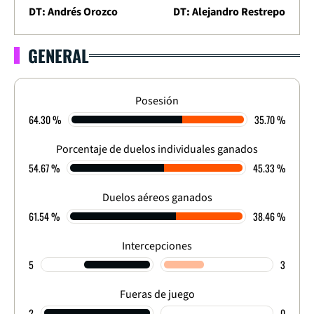
DT: Andrés Orozco
DT: Alejandro Restrepo
GENERAL
LIGA DIMAYOR 2025
APERTURA - FECHA 3
0
-
1
Posesión
64.30 %
35.70 %
FINALIZADO
Porcentaje de duelos individuales ganados
54.67 %
45.33 %
Duelos aéreos ganados
61.54 %
38.46 %
Intercepciones
5
3
Fueras de juego
2
0