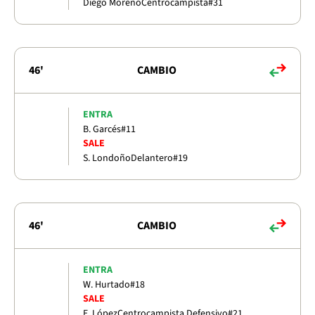
Diego Moreno
Centrocampista
#31
46'
CAMBIO
ENTRA
B. Garcés
#11
SALE
S. Londoño
Delantero
#19
46'
CAMBIO
ENTRA
W. Hurtado
#18
SALE
E. López
Centrocampista Defensivo
#21