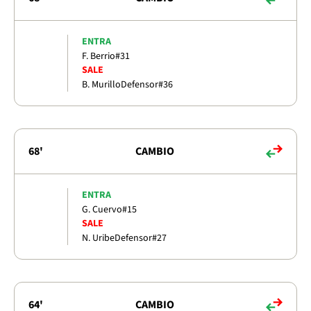
ENTRA
F. Berrio
#31
SALE
B. Murillo
Defensor
#36
68'
CAMBIO
ENTRA
G. Cuervo
#15
SALE
N. Uribe
Defensor
#27
64'
CAMBIO