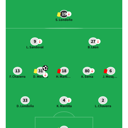
19
S. Londoño
9
27
L. Sandoval
B. Léon
13
31
18
80
6
F. Chaverra
D. Moreno
H. Martínez
A. Serna
J. Mosquera
33
4
2
D. Londoño
K. Mantilla
L. Chaverra