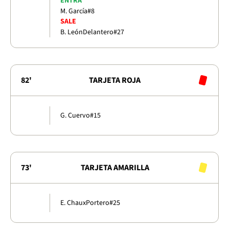
ENTRA
M. García
#8
SALE
B. León
Delantero
#27
82'
TARJETA ROJA
G. Cuervo
#15
73'
TARJETA AMARILLA
E. Chaux
Portero
#25