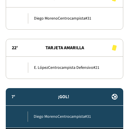
Diego Moreno
Centrocampista
#31
22'
TARJETA AMARILLA
E. López
Centrocampista Defensivo
#21
7'
¡GOL!
Diego Moreno
Centrocampista
#31