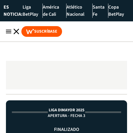
ES
Liga
América
Atlético
Santa
Copa
NOTICIA:
BetPlay
de Cali
Nacional
Fe
BetPlay
SUSCRÍBASE
LIGA DIMAYOR 2025
APERTURA - FECHA 3
FINALIZADO