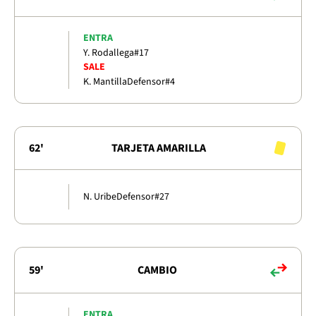
ENTRA
Y. Rodallega
#17
SALE
K. Mantilla
Defensor
#4
62'
TARJETA AMARILLA
N. Uribe
Defensor
#27
59'
CAMBIO
ENTRA