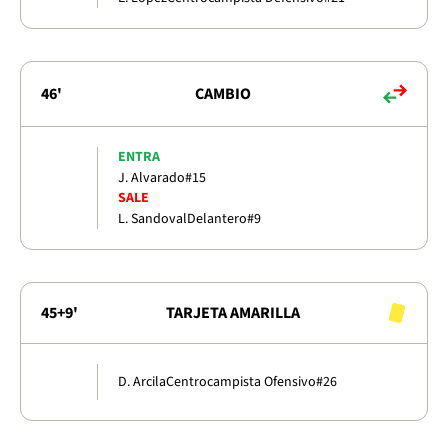
46'
CAMBIO
ENTRA
J. Alvarado
#15
SALE
L. Sandoval
Delantero
#9
45+9'
TARJETA AMARILLA
D. Arcila
Centrocampista Ofensivo
#26