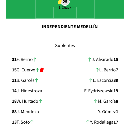
25
E. Chaux
INDEPENDIENTE MEDELLÍN
Suplentes
31
F. Berrio
J. Alvarado
15
15
G. Cuervo
L. Berrío
7
11
B. Garcés
L. Escorcia
39
14
J. Hinestroza
F. Fydriszewski
19
18
W. Hurtado
M. García
8
88
J. Mendoza
Y. Gómez
1
13
T. Soto
Y. Rodallega
17