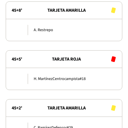
45+8'
TARJETA AMARILLA
A. Restrepo
45+5'
TARJETA ROJA
H. Martínez
Centrocampista
#18
45+2'
TARJETA AMARILLA
C. Ramírez
Defensor
#29