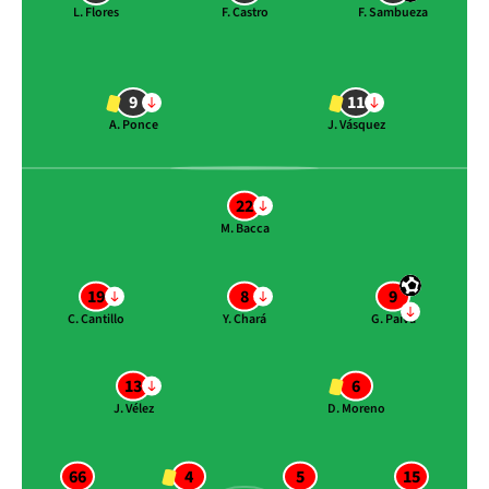
L. Flores
F. Castro
F. Sambueza
9
11
A. Ponce
J. Vásquez
22
M. Bacca
19
8
9
C. Cantillo
Y. Chará
G. Paiva
13
6
J. Vélez
D. Moreno
66
4
5
15