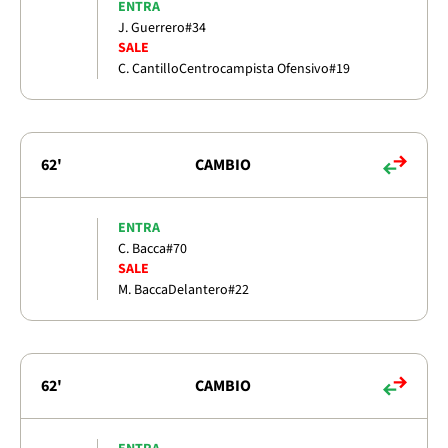
ENTRA
J. Guerrero
#34
SALE
C. Cantillo
Centrocampista Ofensivo
#19
62'
CAMBIO
ENTRA
C. Bacca
#70
SALE
M. Bacca
Delantero
#22
62'
CAMBIO