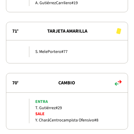
A. Gutiérrez
Carrilero
#19
71'
TARJETA AMARILLA
S. Mele
Portero
#77
70'
CAMBIO
ENTRA
T. Gutiérrez
#29
SALE
Y. Chará
Centrocampista Ofensivo
#8