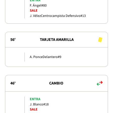
ENTRA
F. Ángel
#80
SALE
J. Vélez
Centrocampista Defensivo
#13
56'
TARJETA AMARILLA
A. Ponce
Delantero
#9
46'
CAMBIO
ENTRA
J. Blanco
#18
SALE