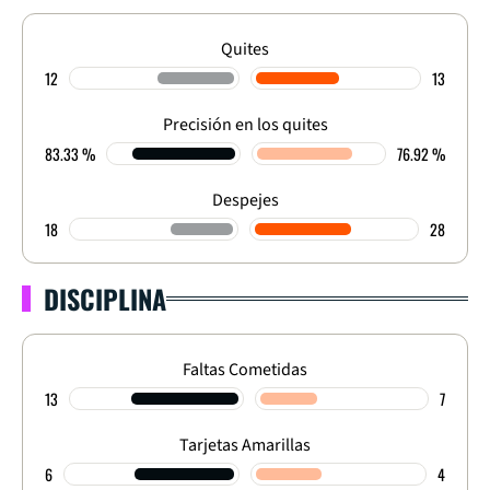
Quites
12
13
Precisión en los quites
83.33 %
76.92 %
Despejes
18
28
DISCIPLINA
Faltas Cometidas
13
7
Tarjetas Amarillas
6
4