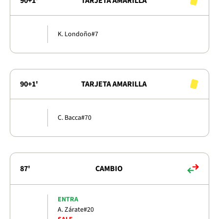
90+1'
TARJETA AMARILLA
K. Londoño
#7
90+1'
TARJETA AMARILLA
C. Bacca
#70
87'
CAMBIO
ENTRA
A. Zárate
#20