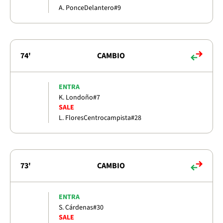
A. Ponce
Delantero
#9
74'
CAMBIO
ENTRA
K. Londoño
#7
SALE
L. Flores
Centrocampista
#28
73'
CAMBIO
ENTRA
S. Cárdenas
#30
SALE