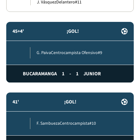
J. Vásquez
Delantero
#11
45+4'
¡GOL!
G. Paiva
Centrocampista Ofensivo
#9
BUCARAMANGA
1
-
1
JUNIOR
41'
¡GOL!
F. Sambueza
Centrocampista
#10