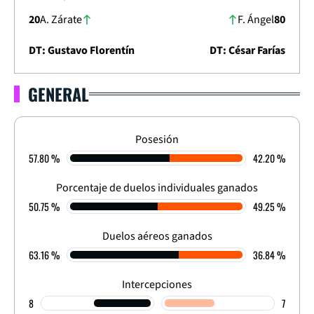
20
A. Zárate
F. Ángel
80
DT: Gustavo Florentín
DT: César Farías
GENERAL
LIGA DIMAYOR 2025
APERTURA - FECHA 7
1
-
1
Posesión
57.80 %
42.20 %
FINALIZADO
Porcentaje de duelos individuales ganados
50.75 %
49.25 %
Duelos aéreos ganados
63.16 %
36.84 %
Intercepciones
8
7