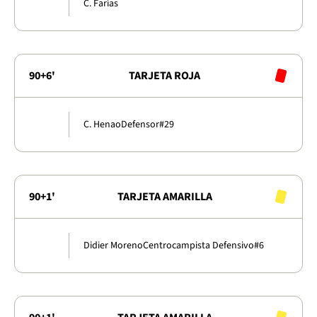
C. Farías
90+6'
TARJETA ROJA
C. Henao
Defensor
#29
90+1'
TARJETA AMARILLA
Didier Moreno
Centrocampista Defensivo
#6