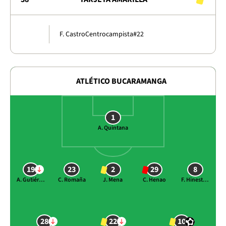
F. Castro
Centrocampista
#22
ATLÉTICO BUCARAMANGA
1
A. Quintana
19
23
2
29
8
A. Gutiérrez
C. Romaña
J. Mena
C. Henao
F. Hinestroza
28
22
10