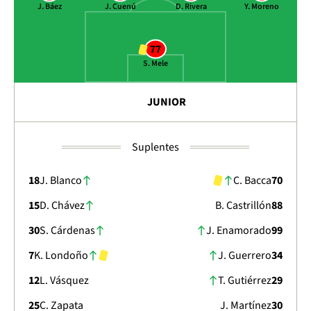
J. Báez
J. Cuenú
D. Rivera
Y. Moreno
77
S. Mele
JUNIOR
Suplentes
18
J. Blanco
C. Bacca
70
15
D. Chávez
B. Castrillón
88
30
S. Cárdenas
J. Enamorado
99
7
K. Londoño
J. Guerrero
34
12
L. Vásquez
T. Gutiérrez
29
25
C. Zapata
J. Martínez
30