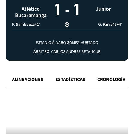
1
-
1
Atlético
Junior
Bucaramanga
F. Sambueza
41'
G. Paiva
45+4'
ESTADIO ÁLVARO GÓMEZ HURTADO
ÁRBITRO: CARLOS ANDRES BETANCUR
ALINEACIONES
ESTADÍSTICAS
CRONOLOGÍA