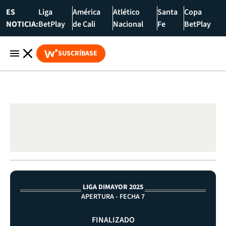
ES
Liga
América
Atlético
Santa
Copa
NOTICIA:
BetPlay
de Cali
Nacional
Fe
BetPlay
SUSCRÍBASE
LIGA DIMAYOR 2025
APERTURA - FECHA 7
FINALIZADO