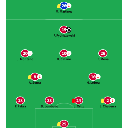
26
M. Martínez
19
F. Fydriszewski
20
10
26
J. Montaño
D. Cataño
E. Mena
8
16
A. Serna
H. Loboa
18
33
24
2
F. Fabra
D. Londoño
J. Ortiz
L. Chaverra
25