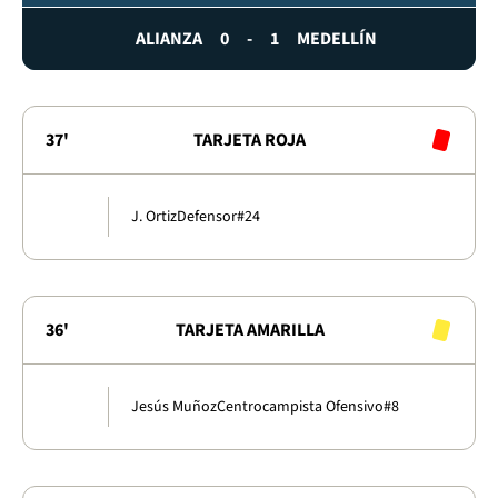
ALIANZA
0
-
1
MEDELLÍN
37'
TARJETA ROJA
J. Ortiz
Defensor
#24
36'
TARJETA AMARILLA
Jesús Muñoz
Centrocampista Ofensivo
#8