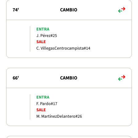
74'
CAMBIO
ENTRA
J. Pérez
#25
SALE
C. Villegas
Centrocampista
#14
66'
CAMBIO
ENTRA
F. Pardo
#17
SALE
M. Martínez
Delantero
#26