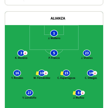
ALIANZA
1
J. Wallens
3
5
23
K. Moreno
P. Franco
J. Viveros
16
10
15
14
Y. Rosales
W. Fernández
C. Esparragoza
C. Villegas
27
8
Y. Londoño
J. Muñoz