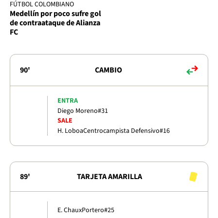
FÚTBOL COLOMBIANO
Medellín por poco sufre gol
de contraataque de Alianza
FC
90'
CAMBIO
ENTRA
Diego Moreno
#31
SALE
H. Loboa
Centrocampista Defensivo
#16
89'
TARJETA AMARILLA
E. Chaux
Portero
#25