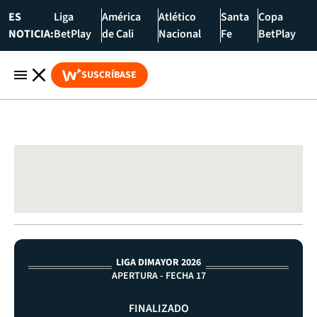
ES
Liga
América
Atlético
Santa
Copa
NOTICIA:
BetPlay
de Cali
Nacional
Fe
BetPlay
SUSCRÍBASE
LIGA DIMAYOR 2026
APERTURA - FECHA 17
FINALIZADO