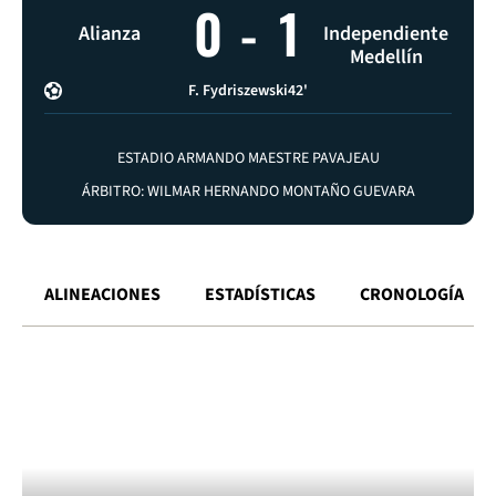
0
-
1
Alianza
Independiente
Medellín
F. Fydriszewski
42'
ESTADIO ARMANDO MAESTRE PAVAJEAU
ÁRBITRO: WILMAR HERNANDO MONTAÑO GUEVARA
ALINEACIONES
ESTADÍSTICAS
CRONOLOGÍA