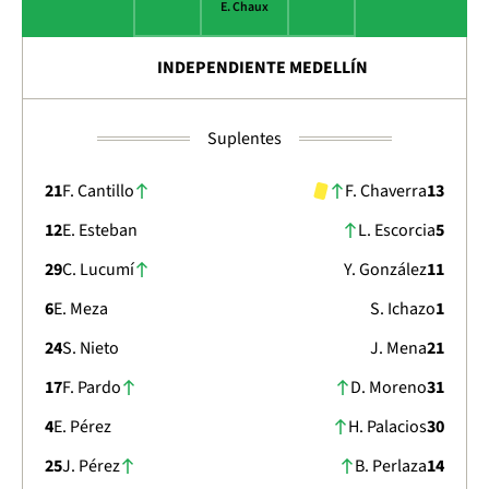
E. Chaux
INDEPENDIENTE MEDELLÍN
Suplentes
21
F. Cantillo
F. Chaverra
13
12
E. Esteban
L. Escorcia
5
29
C. Lucumí
Y. González
11
6
E. Meza
S. Ichazo
1
24
S. Nieto
J. Mena
21
17
F. Pardo
D. Moreno
31
4
E. Pérez
H. Palacios
30
25
J. Pérez
B. Perlaza
14