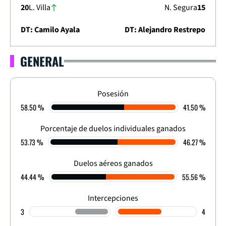
20
L. Villa
N. Segura
15
DT: Camilo Ayala
DT: Alejandro Restrepo
GENERAL
LIGA DIMAYOR 2026
APERTURA - FECHA 17
0
-
1
Posesión
58.50 %
41.50 %
FINALIZADO
Porcentaje de duelos individuales ganados
53.73 %
46.27 %
Duelos aéreos ganados
44.44 %
55.56 %
Intercepciones
3
4