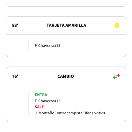
83'
TARJETA AMARILLA
F. Chaverra
#13
76'
CAMBIO
ENTRA
F. Chaverra
#13
SALE
J. Montaño
Centrocampista Ofensivo
#20