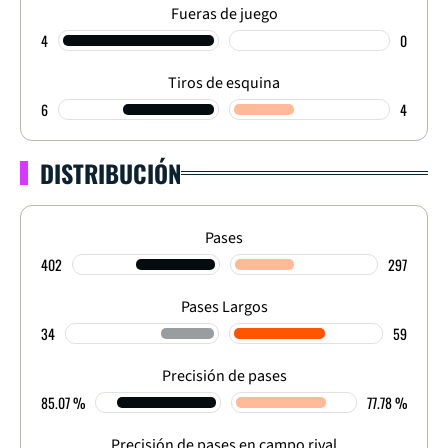
Fueras de juego
4
0
Tiros de esquina
6
4
DISTRIBUCIÓN
Pases
402
297
Pases Largos
34
59
Precisión de pases
85.07 %
77.78 %
Precisión de pases en campo rival