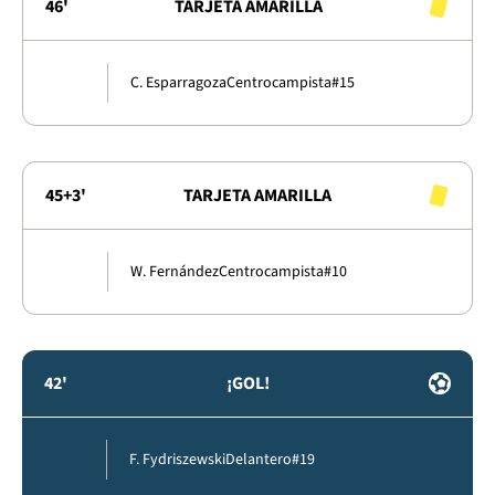
46'
TARJETA AMARILLA
C. Esparragoza
Centrocampista
#15
45+3'
TARJETA AMARILLA
W. Fernández
Centrocampista
#10
42'
¡GOL!
F. Fydriszewski
Delantero
#19