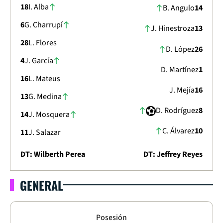
18
I. Alba
B. Angulo
14
6
G. Charrupí
J. Hinestroza
13
28
L. Flores
D. López
26
4
J. García
D. Martínez
1
16
L. Mateus
J. Mejía
16
13
G. Medina
D. Rodríguez
8
14
J. Mosquera
C. Álvarez
10
11
J. Salazar
DT: Wilberth Perea
DT: Jeffrey Reyes
GENERAL
LIGA DIMAYOR 2026
APERTURA - FECHA 18
2
-
2
Posesión