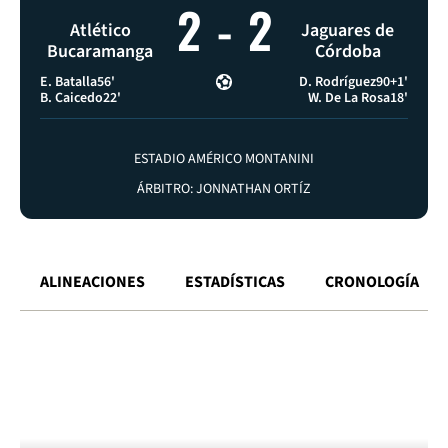
2
-
2
Atlético
Jaguares de
Bucaramanga
Córdoba
E. Batalla
56'
D. Rodríguez
90+1'
B. Caicedo
22'
W. De La Rosa
18'
ESTADIO AMÉRICO MONTANINI
ÁRBITRO: JONNATHAN ORTÍZ
ALINEACIONES
ESTADÍSTICAS
CRONOLOGÍA