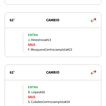
61'
CAMBIO
ENTRA
J. Hinestroza
#13
SALE
F. Mosquera
Centrocampista
#23
61'
CAMBIO
ENTRA
D. López
#26
SALE
S. Cubides
Centrocampista
#24