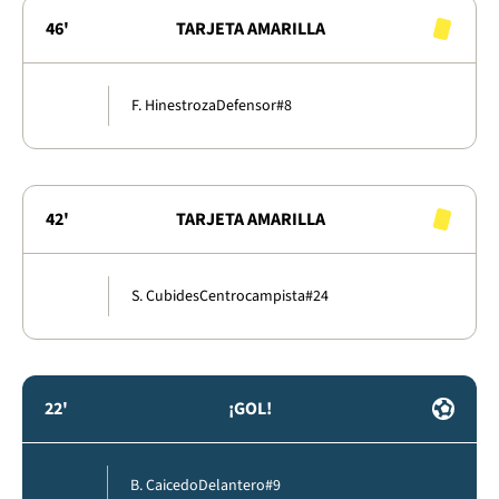
46'
TARJETA AMARILLA
F. Hinestroza
Defensor
#8
42'
TARJETA AMARILLA
S. Cubides
Centrocampista
#24
22'
¡GOL!
B. Caicedo
Delantero
#9