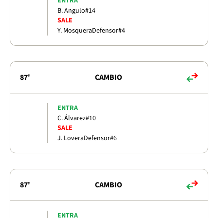
ENTRA
B. Angulo
#14
SALE
Y. Mosquera
Defensor
#4
87'
CAMBIO
ENTRA
C. Álvarez
#10
SALE
J. Lovera
Defensor
#6
87'
CAMBIO
ENTRA