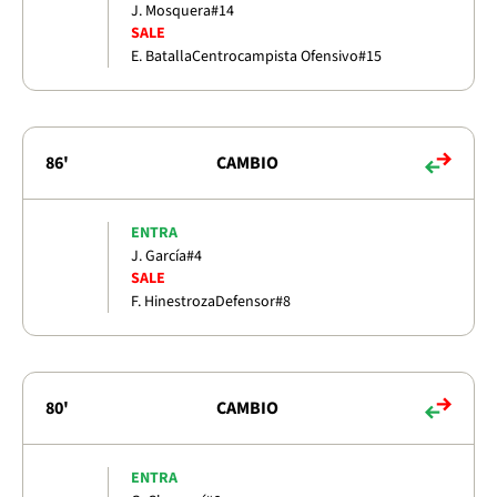
J. Mosquera
#14
SALE
E. Batalla
Centrocampista Ofensivo
#15
86'
CAMBIO
ENTRA
J. García
#4
SALE
F. Hinestroza
Defensor
#8
80'
CAMBIO
ENTRA