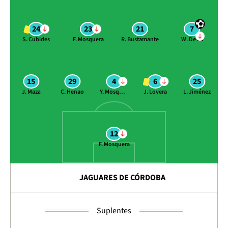
24
23
21
7
S. Cubides
F. Mosquera
R. Bustamante
W. De La
15
29
4
6
25
J. Maza
C. Henao
Y. Mosquera
J. Lovera
L. Jiménez
12
F. Mosquera
JAGUARES DE CÓRDOBA
Suplentes