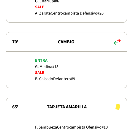
G. Charrupí
#6
SALE
A. Zárate
Centrocampista Defensivo
#20
70'
CAMBIO
ENTRA
G. Medina
#13
SALE
B. Caicedo
Delantero
#9
65'
TARJETA AMARILLA
F. Sambueza
Centrocampista Ofensivo
#10