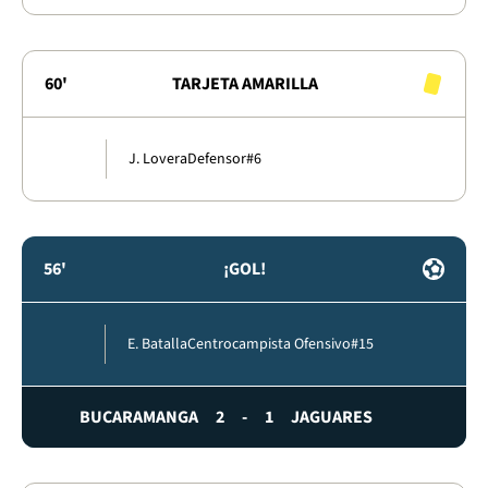
60'
TARJETA AMARILLA
J. Lovera
Defensor
#6
56'
¡GOL!
E. Batalla
Centrocampista Ofensivo
#15
BUCARAMANGA
2
-
1
JAGUARES