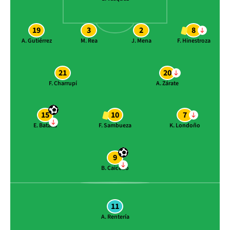
19
3
2
8
A. Gutiérrez
M. Rea
J. Mena
F. Hinestroza
21
20
F. Charrupí
A. Zárate
15
10
7
E. Batalla
F. Sambueza
K. Londoño
9
B. Caicedo
11
A. Rentería