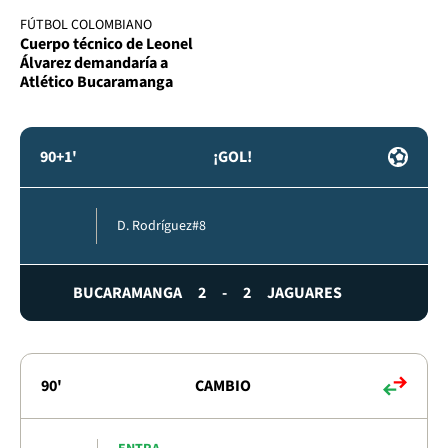
FÚTBOL COLOMBIANO
Cuerpo técnico de Leonel
Álvarez demandaría a
Atlético Bucaramanga
90+1'
¡GOL!
D. Rodríguez
#8
BUCARAMANGA
2
-
2
JAGUARES
90'
CAMBIO