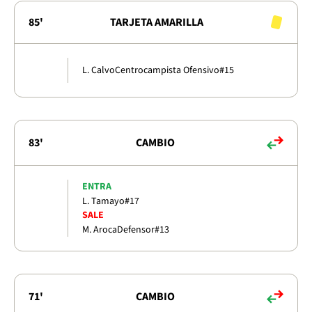
85'
TARJETA AMARILLA
L. Calvo
Centrocampista Ofensivo
#15
83'
CAMBIO
ENTRA
L. Tamayo
#17
SALE
M. Aroca
Defensor
#13
71'
CAMBIO