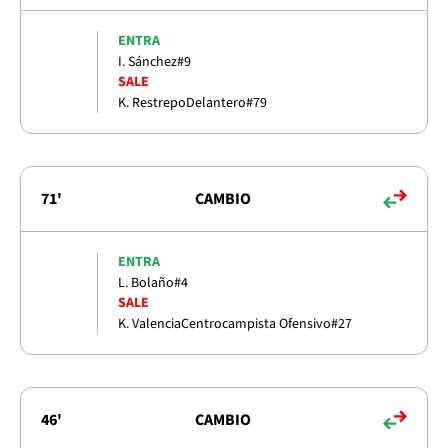
ENTRA
I. Sánchez
#9
SALE
K. Restrepo
Delantero
#79
71'
CAMBIO
ENTRA
L. Bolaño
#4
SALE
K. Valencia
Centrocampista Ofensivo
#27
46'
CAMBIO