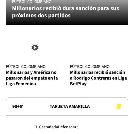
FÚTBOL COLOMBIANO
Millonarios recibió dura sanción para sus
próximos dos partidos
FÚTBOL COLOMBIANO
FÚTBOL COLOMBIANO
Millonarios y América no
Millonarios recibió sanción
pasaron del empate en la
a Rodrigo Contreras en Liga
Liga Femenina
BetPlay
90+6'
TARJETA AMARILLA
T. Castañeda
Defensor
#5