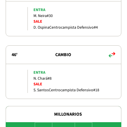
ENTRA
M. Neira
#30
SALE
D. Ospina
Centrocampista Defensivo
#4
46'
CAMBIO
ENTRA
N. Chará
#8
SALE
S. Santos
Centrocampista Defensivo
#18
MILLONARIOS