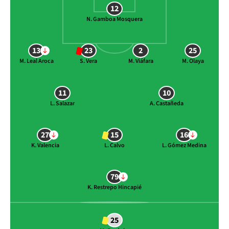
12
N. Gamboa Mosquera
13
23
2
25
M. Leal Aroca
S. Vera
M. Viáfara
M. Olaya
11
10
L. Salazar
A. Castañeda
27
15
16
K. Valencia
L. Calvo
L. Gómez Medina
79
K. Restrepo Hincapié
25