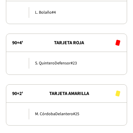
L. Bolaño
#4
90+4'
TARJETA ROJA
S. Quintero
Defensor
#23
90+2'
TARJETA AMARILLA
M. Córdoba
Delantero
#25