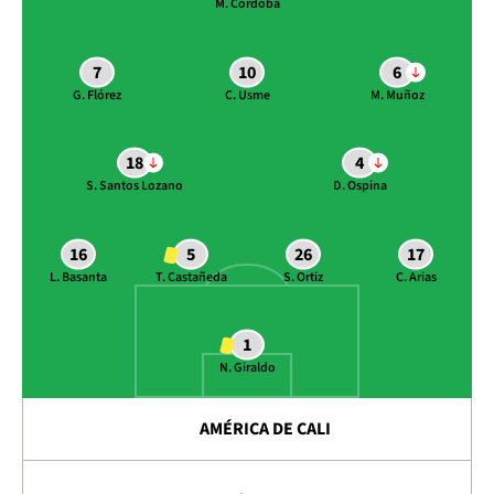
M. Cordoba
7
10
6
G. Flórez
C. Usme
M. Muñoz
18
4
S. Santos Lozano
D. Ospina
16
5
26
17
L. Basanta
T. Castañeda
S. Ortiz
C. Arias
1
N. Giraldo
AMÉRICA DE CALI