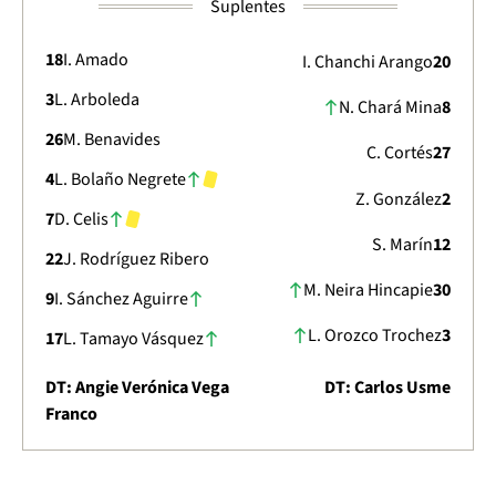
Suplentes
18
I. Amado
I. Chanchi Arango
20
3
L. Arboleda
N. Chará Mina
8
26
M. Benavides
C. Cortés
27
4
L. Bolaño Negrete
Z. González
2
7
D. Celis
S. Marín
12
22
J. Rodríguez Ribero
M. Neira Hincapie
30
9
I. Sánchez Aguirre
L. Orozco Trochez
3
17
L. Tamayo Vásquez
DT: Angie Verónica Vega
DT: Carlos Usme
Franco