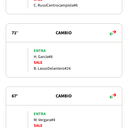
C. Russi
Centrocampista
#6
71'
CAMBIO
ENTRA
H. García
#8
SALE
B. Lasso
Delantero
#24
67'
CAMBIO
ENTRA
M. Vergara
#4
SALE