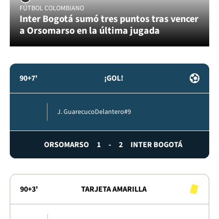
FÚTBOL COLOMBIANO
Inter Bogotá sumó tres puntos tras vencer
a Orsomarso en la última jugada
90+7'
¡GOL!
J. Guarecuco
Delantero
#9
ORSOMARSO
1
-
2
INTER BOGOTÁ
90+3'
TARJETA AMARILLA