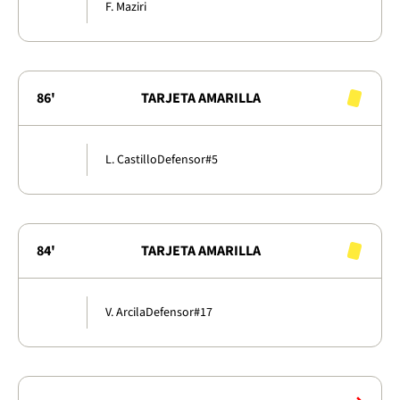
F. Maziri
86'
TARJETA AMARILLA
L. Castillo
Defensor
#5
84'
TARJETA AMARILLA
V. Arcila
Defensor
#17