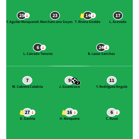
25
23
14
17
Y. Aguilar Mosquera
V. Merchancano Goyes
T. Rivera Giraldo
L. Acevedo
6
24
L. Caicedo Tenorio
B. Lasso Sanchez
7
9
11
2
W. Cabrera Calabria
J. Guarecuco
Y. Rodríguez Angulo
27
16
6
D. Gaviria
H. Mosquera
C. Russi