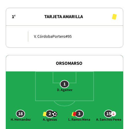
1'
TARJETA AMARILLA
V. Córdoba
Portero
#95
ORSOMARSO
1
D. Agamez
18
2
3
15
H. Hernandez
A. Iglesias
L. Ramos Mena
A. Sanchez Perea