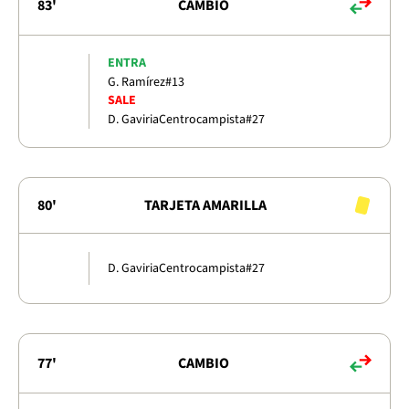
83'
CAMBIO
ENTRA
G. Ramírez
#13
SALE
D. Gaviria
Centrocampista
#27
80'
TARJETA AMARILLA
D. Gaviria
Centrocampista
#27
77'
CAMBIO