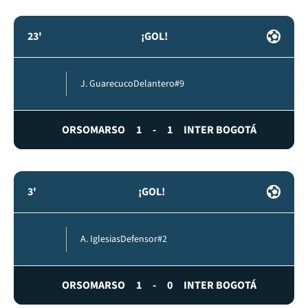
23'
¡GOL!
J. Guarecuco
Delantero
#9
ORSOMARSO
1
-
1
INTER BOGOTÁ
3'
¡GOL!
A. Iglesias
Defensor
#2
ORSOMARSO
1
-
0
INTER BOGOTÁ