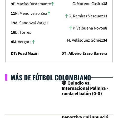
C. Moreno Castro
18
9
P. Macías Bustamante
11
N. Mendivelso Zea
G. Ramírez Vasquez
13
19
A. Sandoval Vargas
P. Valbuena Novoa
8
16
D. Torres
M. Velásquez Gómez
34
4
M. Vergara
DT: Foad Maziri
DT: Albeiro Erazo Barrera
MÁS DE FÚTBOL COLOMBIANO
🔴 Quindío vs.
Internacional Palmira -
rueda el balón (0-0)
Deportivo Cali anunció