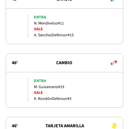
ENTRA
N. Mendivelso
#11
SALE
A. Sanchez
Defensor
#15
46'
CAMBIO
ENTRA
M. Guisamano
#19
SALE
K. Rondón
Defensor
#3
46'
TARJETA AMARILLA