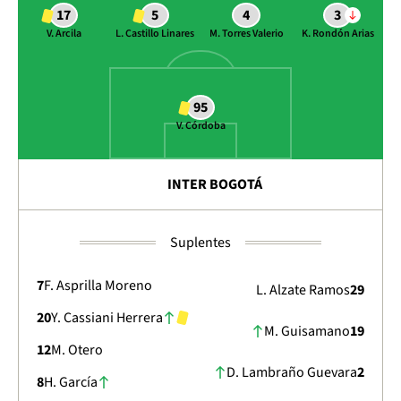
17
5
4
3
V. Arcila
L. Castillo Linares
M. Torres Valerio
K. Rondón Arias
95
V. Córdoba
INTER BOGOTÁ
Suplentes
7
F. Asprilla Moreno
L. Alzate Ramos
29
20
Y. Cassiani Herrera
M. Guisamano
19
12
M. Otero
D. Lambraño Guevara
2
8
H. García