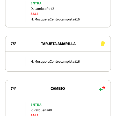
ENTRA
D. Lambraño
#2
SALE
H. Mosquera
Centrocampista
#16
75'
TARJETA AMARILLA
H. Mosquera
Centrocampista
#16
74'
CAMBIO
ENTRA
P. Valbuena
#8
SALE