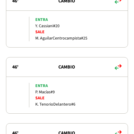
46'
CAMBIO
ENTRA
Y. Cassiani
#20
SALE
M. Aguilar
Centrocampista
#25
46'
CAMBIO
ENTRA
P. Macías
#9
SALE
K. Tenorio
Delantero
#6
46'
CAMBIO