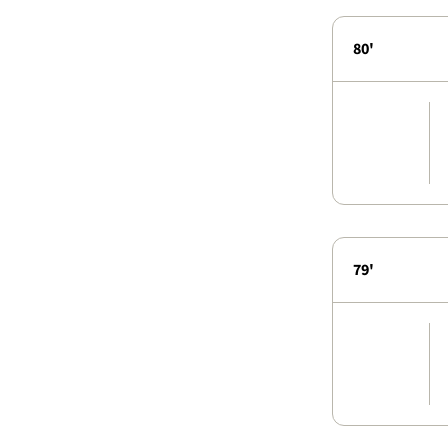
80'
79'