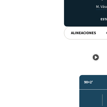
M. Vás
EST
ALINEACIONES
90+2'