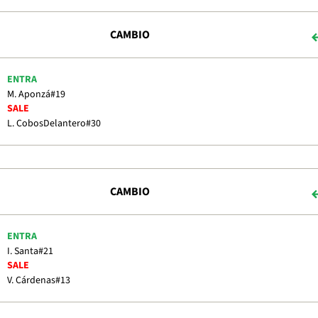
CAMBIO
ENTRA
M. Aponzá
#19
SALE
L. Cobos
Delantero
#30
CAMBIO
ENTRA
I. Santa
#21
SALE
V. Cárdenas
#13