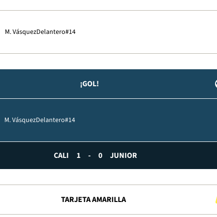
M. Vásquez
Delantero
#14
¡GOL!
M. Vásquez
Delantero
#14
CALI
1
-
0
JUNIOR
TARJETA AMARILLA