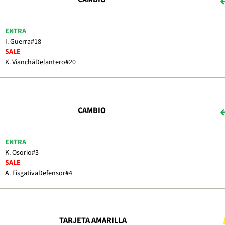
ENTRA
I. Guerra
#18
SALE
K. Vianchá
Delantero
#20
CAMBIO
ENTRA
K. Osorio
#3
SALE
A. Fisgativa
Defensor
#4
TARJETA AMARILLA