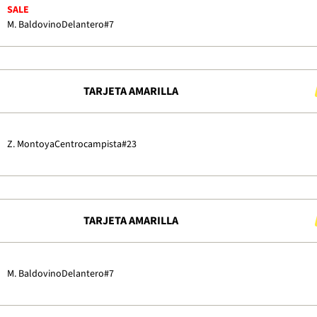
SALE
M. Baldovino
Delantero
#7
TARJETA AMARILLA
Z. Montoya
Centrocampista
#23
TARJETA AMARILLA
M. Baldovino
Delantero
#7