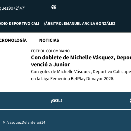
quez
90+2'
47'
ADIO DEPORTIVO CALI
ÁRBITRO: EMANUEL ARCILA GONZÁLEZ
CRONOLOGÍA
NOTICIAS
FÚTBOL COLOMBIANO
Con doblete de Michelle Vásquez, Depor
venció a Junior
Con goles de Michelle Vásquez, Deportivo Cali supe
en la Liga Femenina BetPlay Dimayor 2026.
¡GOL!
M. Vásquez
Delantero
#14