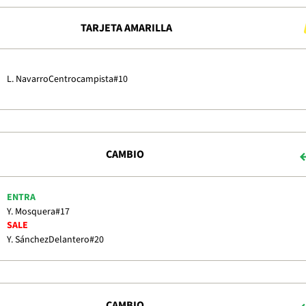
TARJETA AMARILLA
L. Navarro
Centrocampista
#10
CAMBIO
ENTRA
Y. Mosquera
#17
SALE
Y. Sánchez
Delantero
#20
CAMBIO