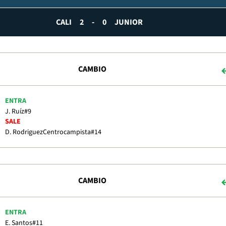
CALI
2
-
0
JUNIOR
CAMBIO
ENTRA
J. Ruíz
#9
SALE
D. Rodriguez
Centrocampista
#14
CAMBIO
ENTRA
E. Santos
#11