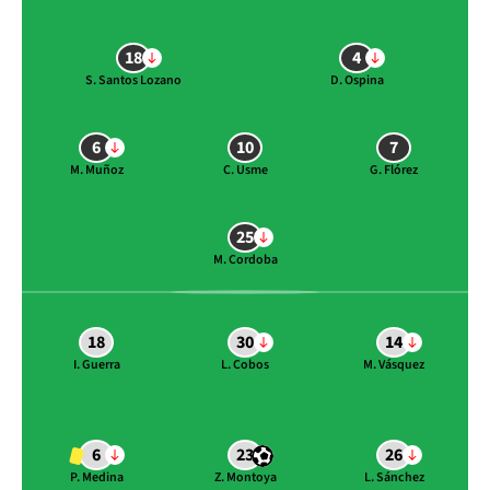
18
4
S. Santos Lozano
D. Ospina
6
10
7
M. Muñoz
C. Usme
G. Flórez
25
M. Cordoba
18
30
14
I. Guerra
L. Cobos
M. Vásquez
6
23
26
P. Medina
Z. Montoya
L. Sánchez