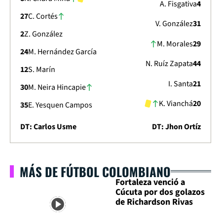
A. Fisgativa
4
27
C. Cortés
V. González
31
2
Z. González
M. Morales
29
24
M. Hernández García
N. Ruíz Zapata
44
12
S. Marín
I. Santa
21
30
M. Neira Hincapie
K. Vianchá
20
35
E. Yesquen Campos
DT: Carlos Usme
DT: Jhon Ortíz
MÁS DE FÚTBOL COLOMBIANO
Fortaleza venció a
Cúcuta por dos golazos
de Richardson Rivas