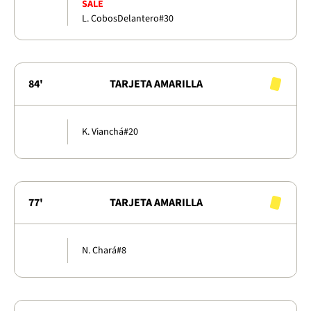
SALE
L. Cobos
Delantero
#30
84'
TARJETA AMARILLA
K. Vianchá
#20
77'
TARJETA AMARILLA
N. Chará
#8