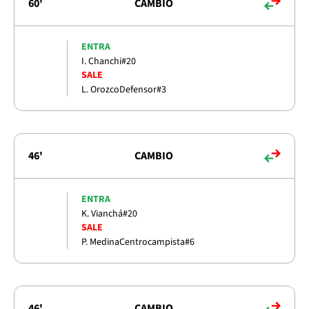
60'
CAMBIO
ENTRA
I. Chanchi
#20
SALE
L. Orozco
Defensor
#3
46'
CAMBIO
ENTRA
K. Vianchá
#20
SALE
P. Medina
Centrocampista
#6
46'
CAMBIO