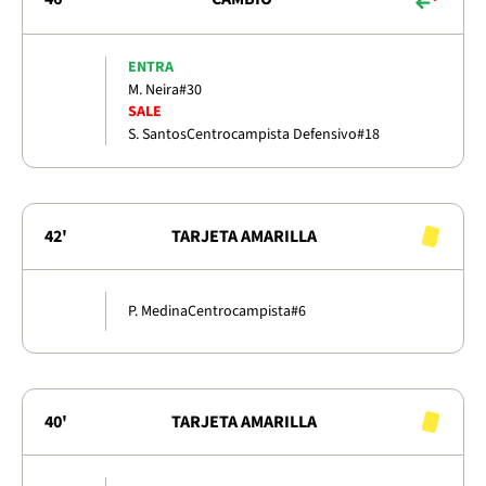
ENTRA
M. Neira
#30
SALE
S. Santos
Centrocampista Defensivo
#18
42'
TARJETA AMARILLA
P. Medina
Centrocampista
#6
40'
TARJETA AMARILLA