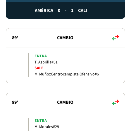
AMÉRICA
0
-
1
CALI
89'
CAMBIO
ENTRA
T. Asprilla
#31
SALE
M. Muñoz
Centrocampista Ofensivo
#6
89'
CAMBIO
ENTRA
M. Morales
#29