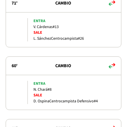
71'
CAMBIO
ENTRA
V. Cárdenas
#13
SALE
L. Sánchez
Centrocampista
#26
60'
CAMBIO
ENTRA
N. Chará
#8
SALE
D. Ospina
Centrocampista Defensivo
#4