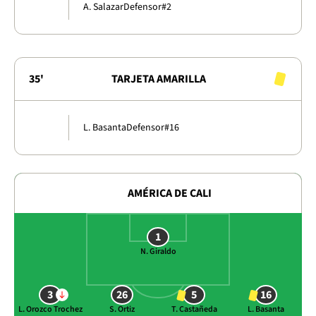
A. Salazar
Defensor
#2
35'
TARJETA AMARILLA
L. Basanta
Defensor
#16
AMÉRICA DE CALI
1
N. Giraldo
3
26
5
16
L. Orozco Trochez
S. Ortiz
T. Castañeda
L. Basanta