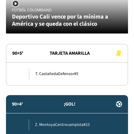
FÚTBOL COLOMBIANO
Deportivo Cali vence por la mínima a
América y se queda con el clásico
90+5'
TARJETA AMARILLA
T. Castañeda
Defensor
#5
90+4'
¡GOL!
Z. Montoya
Centrocampista
#23