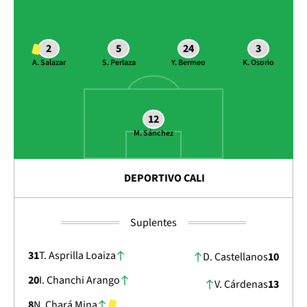
2
5
24
3
A. Salazar
S. Perlaza
Y. Bermeo
K. Osorio
12
M. Sánchez
DEPORTIVO CALI
Suplentes
31
T. Asprilla Loaiza
D. Castellanos
10
20
I. Chanchi Arango
V. Cárdenas
13
8
N. Chará Mina