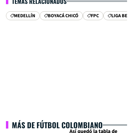
TEMAS RELACIONADOS
MEDELLÍN
BOYACÁ CHICÓ
FPC
LIGA BET
MÁS DE FÚTBOL COLOMBIANO
Así quedó la tabla de