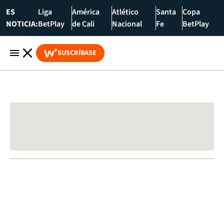
ES
Liga
América
Atlético
Santa
Copa
NOTICIA:
BetPlay
de Cali
Nacional
Fe
BetPlay
SUSCRÍBASE