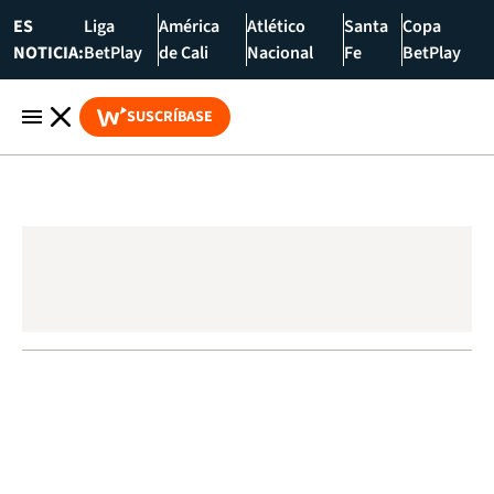
ES
Liga
América
Atlético
Santa
Copa
NOTICIA:
BetPlay
de Cali
Nacional
Fe
BetPlay
SUSCRÍBASE