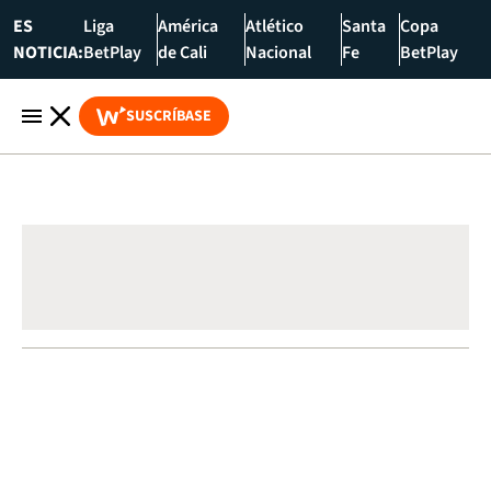
ES
Liga
América
Atlético
Santa
Copa
NOTICIA:
BetPlay
de Cali
Nacional
Fe
BetPlay
SUSCRÍBASE