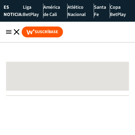
ES
Liga
América
Atlético
Santa
Copa
NOTICIA:
BetPlay
de Cali
Nacional
Fe
BetPlay
SUSCRÍBASE