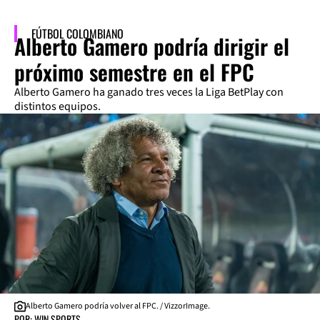
FÚTBOL COLOMBIANO
Alberto Gamero podría dirigir el
próximo semestre en el FPC
Alberto Gamero ha ganado tres veces la Liga BetPlay con
distintos equipos.
Alberto Gamero podría volver al FPC. / VizzorImage.
POR: WIN SPORTS