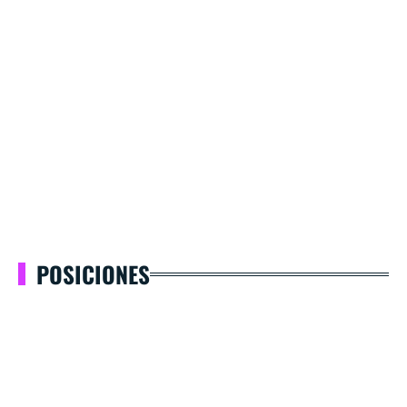
POSICIONES