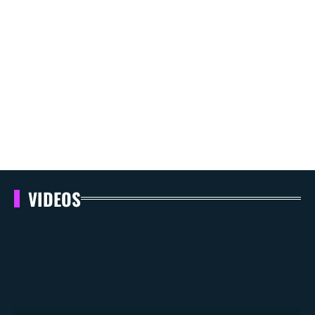
VIDEOS