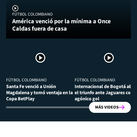
FÚTBOL COLOMBIANO
América venció por la mínima a Once
Caldas fuera de casa
FÚTBOL COLOMBIANO
FÚTBOL COLOMBIANO
Santa Fe venció a Unión
Internacional de Bogotá abra
Magdalena y tomó ventaja en la
el triunfo ante Jaguares con
Copa BetPlay
agónico gol
MÁS VIDEOS