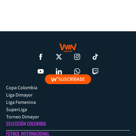
SUSCRÍBASE
Copa Colombia
Liga Dimayor
Liga Femenina
SuperLiga
Torneo Dimayor
SELECCIÓN COLOMBIA
FÚTBOL INTERNACIONAL