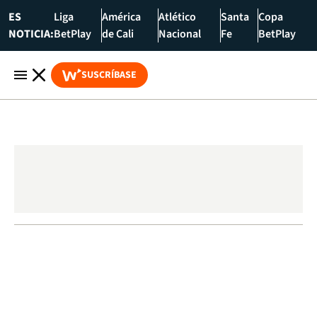
ES
Liga
América
Atlético
Santa
Copa
NOTICIA:
BetPlay
de Cali
Nacional
Fe
BetPlay
SUSCRÍBASE