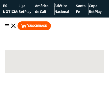
ES
Liga
América
Atlético
Santa
Copa
NOTICIA:
BetPlay
de Cali
Nacional
Fe
BetPlay
SUSCRÍBASE