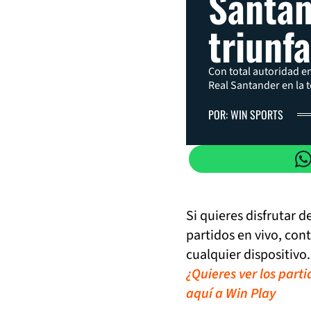
Santan
triunf
Con total autoridad e
Real Santander en la t
POR: WIN SPORTS
Si quieres disfrutar 
partidos en vivo, con
cualquier dispositivo.
¿Quieres ver los part
aquí a Win Play