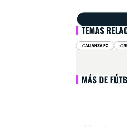
TEMAS RELA
ALIANZA FC
R
MÁS DE FÚT