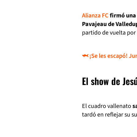
Alianza FC
firmó una 
Pavajeau de Valledup
partido de vuelta por
🦈 ¡Se les escapó! Ju
El show de Jes
El cuadro vallenato
s
tardó en reflejar su s