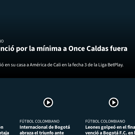
NO
nció por la mínima a Once Caldas fuera
ó en su casa a América de Cali en la fecha 3 de la Liga BetPlay.
FÚTBOL COLOMBIANO
FÚTBOL COLOMBIANO
ón
Internacional de Bogotá
Leones golpeó en el fina
taja
abraza el triunfo ante
venció a Bogotá F.C. en 