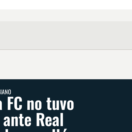
BIANO
a FC no tuvo
 ante Real