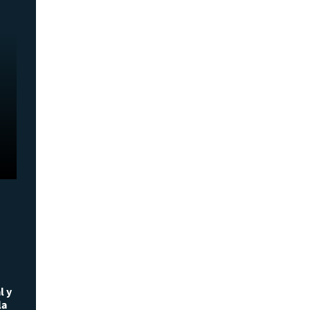
l y
la