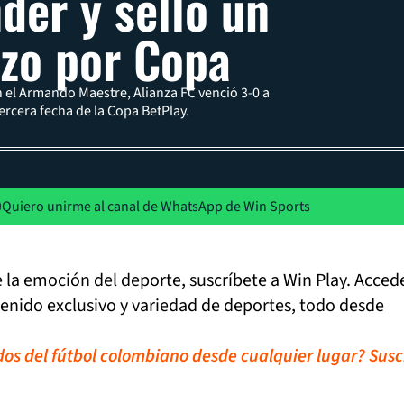
der y selló un
azo por Copa
n el Armando Maestre, Alianza FC venció 3-0 a
ercera fecha de la Copa BetPlay.
Quiero unirme al canal de WhatsApp de Win Sports
de la emoción del deporte, suscríbete a Win Play. Acced
tenido exclusivo y variedad de deportes, todo desde
idos del fútbol colombiano desde cualquier lugar? Susc