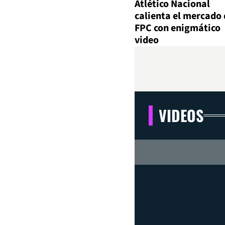
Atlético Nacional
calienta el mercado 
FPC con enigmático
video
VIDEOS