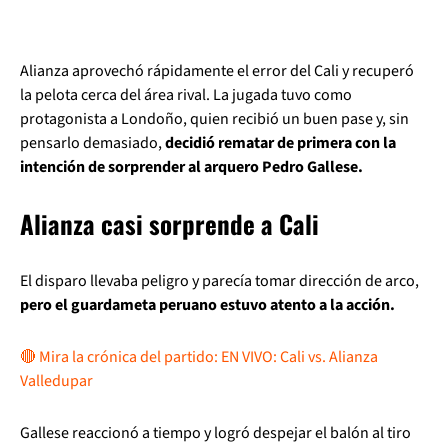
Alianza aprovechó rápidamente el error del Cali y recuperó
la pelota cerca del área rival. La jugada tuvo como
protagonista a Londoño, quien recibió un buen pase y, sin
pensarlo demasiado,
decidió rematar de primera con la
intención de sorprender al arquero Pedro Gallese.
Alianza casi sorprende a Cali
El disparo llevaba peligro y parecía tomar dirección de arco,
pero el guardameta peruano estuvo atento a la acción.
🔴 Mira la crónica del partido: EN VIVO: Cali vs. Alianza
Valledupar
Gallese reaccionó a tiempo y logró despejar el balón al tiro