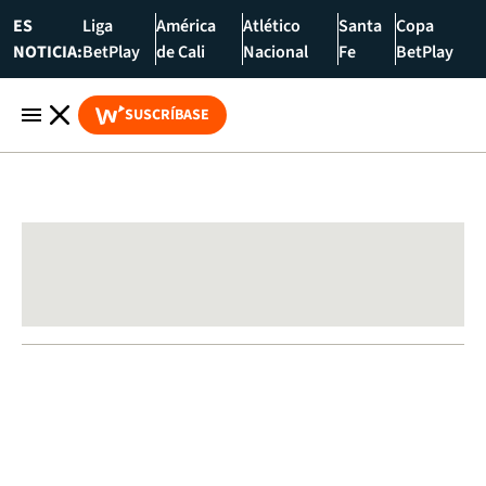
ES
Liga
América
Atlético
Santa
Copa
NOTICIA:
BetPlay
de Cali
Nacional
Fe
BetPlay
SUSCRÍBASE