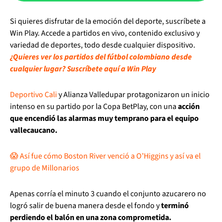
Si quieres disfrutar de la emoción del deporte, suscríbete a
Win Play. Accede a partidos en vivo, contenido exclusivo y
variedad de deportes, todo desde cualquier dispositivo.
¿Quieres ver los partidos del fútbol colombiano desde
cualquier lugar? Suscríbete aquí a Win Play
Deportivo Cali
y Alianza Valledupar protagonizaron un inicio
intenso en su partido por la Copa BetPlay, con una
acción
que encendió las alarmas muy temprano para el equipo
vallecaucano.
😱 Así fue cómo Boston River venció a O’Higgins y así va el
grupo de Millonarios
Apenas corría el minuto 3 cuando el conjunto azucarero no
logró salir de buena manera desde el fondo y
terminó
perdiendo el balón en una zona comprometida.