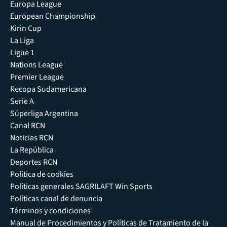
Europa League
European Championship
Kirin Cup
La Liga
Ligue 1
Nations League
Premier League
Recopa Sudamericana
Serie A
Súperliga Argentina
Canal RCN
Noticias RCN
La República
Deportes RCN
Política de cookies
Políticas generales SAGRILAFT Win Sports
Políticas canal de denuncia
Términos y condiciones
Manual de Procedimientos y Políticas de Tratamiento de la