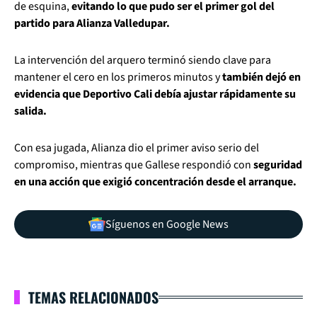
de esquina,
evitando lo que pudo ser el primer gol del
partido para Alianza Valledupar.
La intervención del arquero terminó siendo clave para
mantener el cero en los primeros minutos y
también dejó en
evidencia que Deportivo Cali debía ajustar rápidamente su
salida.
Con esa jugada, Alianza dio el primer aviso serio del
compromiso, mientras que Gallese respondió con
seguridad
en una acción que exigió concentración desde el arranque.
Síguenos en Google News
TEMAS RELACIONADOS