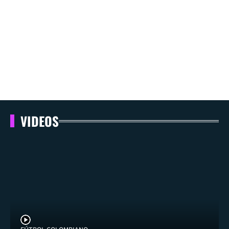
VIDEOS