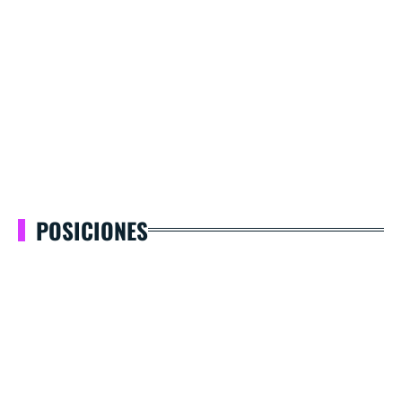
POSICIONES