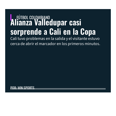
FÚTBOL COLOMBIANO
Alianza Valledupar casi
sorprende a Cali en la Copa
Cali tuvo problemas en la salida y el visitante estuvo
cerca de abrir el marcador en los primeros minutos.
POR: WIN SPORTS