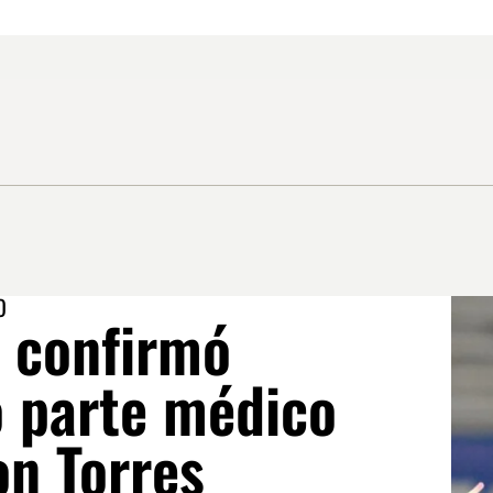
O
 confirmó
o parte médico
on Torres