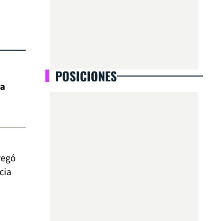
POSICIONES
la
tregó
cia