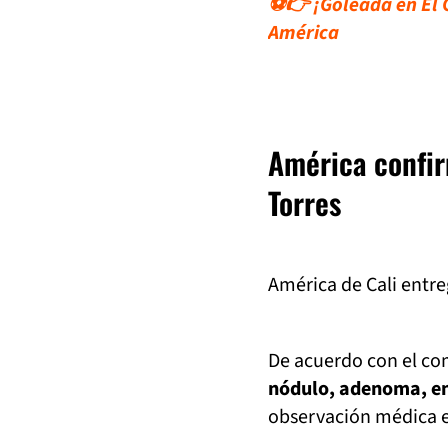
⚽👉 ¡Goleada en El C
América
América confir
Torres
América de Cali entr
De acuerdo con el com
nódulo, adenoma, en 
observación médica en