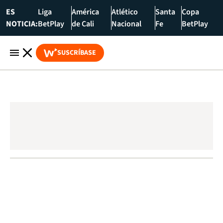
ES
Liga
América
Atlético
Santa
Copa
NOTICIA:
BetPlay
de Cali
Nacional
Fe
BetPlay
SUSCRÍBASE