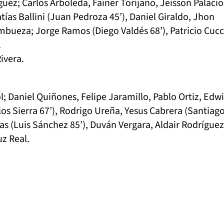
uez; Carlos Arboleda, Fainer Torijano, Jeisson Palacio
ías Ballini (Juan Pedroza 45’), Daniel Giraldo, Jhon
mbueza; Jorge Ramos (Diego Valdés 68’), Patricio Cucc
).
ivera.
l; Daniel Quiñones, Felipe Jaramillo, Pablo Ortiz, Edw
los Sierra 67’), Rodrigo Ureña, Yesus Cabrera (Santiag
as (Luis Sánchez 85’), Duván Vergara, Aldair Rodríguez
z Real.