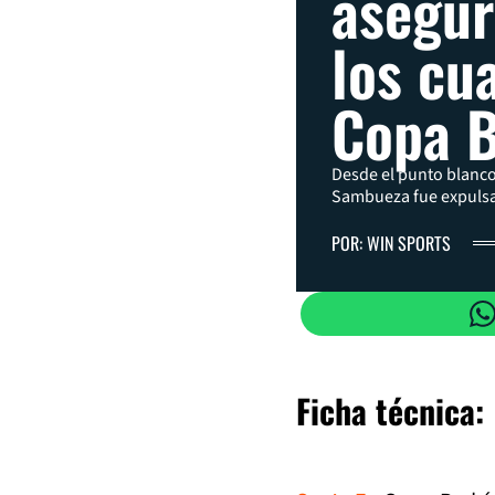
asegur
los cu
Copa B
Desde el punto blanco,
Sambueza fue expuls
POR: WIN SPORTS
Ficha técnica: