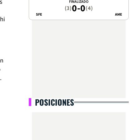
s
FINALIZADO
0
-
0
(3)
(4)
SFE
AME
hi
in
o
.
POSICIONES