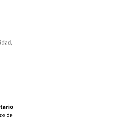
idad,
s
tario
vos de