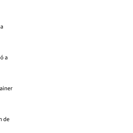
 a
ó a
ainer
n de