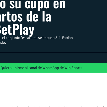
ó su cupo en
artos de la
etPlay
 el conjunto 'escarlata' se impuso 3-4. Fabián
ado.
Quiero unirme al canal de WhatsApp de Win Sports