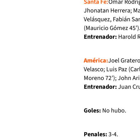
Santa Fe:
Omar Rodríg
Jhonatan Herrera; Mat
Velásquez, Fabián Sa
(Mauricio Gómez 45’
Entrenador:
Harold R
América:
Joel Gratero
Velasco; Luis Paz (Car
Moreno 72’); John Ari
Entrenador:
Juan Cru
Goles:
No hubo.
Penales:
3-4.