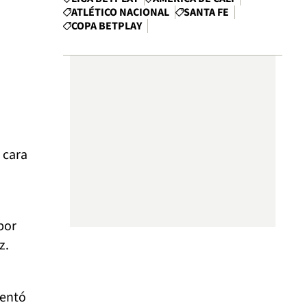
ATLÉTICO NACIONAL
SANTA FE
COPA BETPLAY
 cara
por
z.
tentó