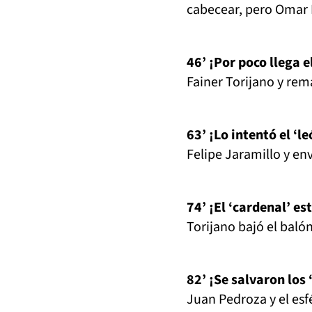
cabecear, pero Omar 
46’ ¡Por poco llega e
Fainer Torijano y rem
63’ ¡Lo intentó el ‘le
Felipe Jaramillo y env
74’ ¡El ‘cardenal’ es
Torijano bajó el baló
82’ ¡Se salvaron los
Juan Pedroza y el esf