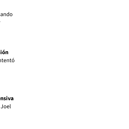
uando
y
sión
intentó
ensiva
 Joel