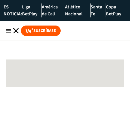
ES
Liga
América
Atlético
Santa
Copa
NOTICIA:
BetPlay
de Cali
Nacional
Fe
BetPlay
SUSCRÍBASE