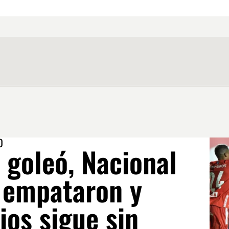
O
 goleó, Nacional
r empataron y
ios sigue sin