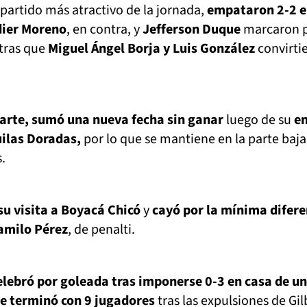
 partido más atractivo de la jornada,
empataron 2-2 e
dier Moreno
, en contra, y
Jefferson Duque
marcaron 
ntras que
Miguel Ángel Borja y Luis González
convirti
parte, sumó una nueva fecha sin ganar
luego de su
e
ilas Doradas,
por lo que se mantiene en la parte baja
.
su visita a Boyacá Chicó
y
cayó por la mínima difere
amilo Pérez
, de penalti.
elebró por goleada tras imponerse 0-3 en casa de un
e terminó con 9 jugadores
tras las expulsiones de Gil