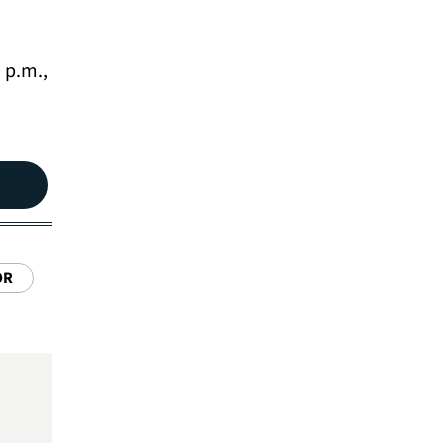
0 p.m.,
OR