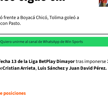
ó frente a Boyacá Chicó, Tolima goleó a
 con Pasto.
Quiero unirme al canal de WhatsApp de Win Sports
fecha 13 de la Liga BetPlay Dimayor
tras imponerse
de
Cristian Arrieta
,
Luis Sánchez y Juan David Pérez.
de posiciones