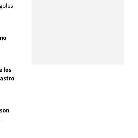
goles
ino
e los
Castro
ison
l