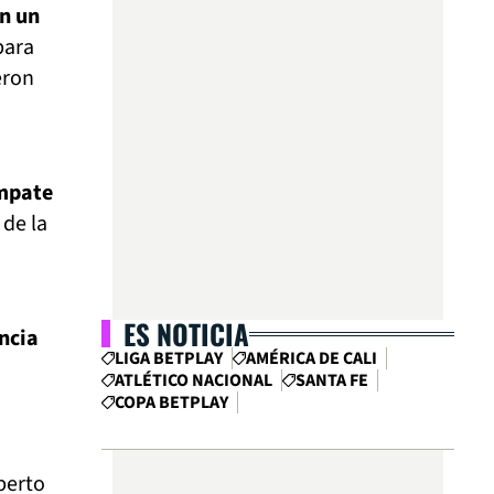
n un
para
eron
mpate
 de la
ES NOTICIA
ncia
LIGA BETPLAY
AMÉRICA DE CALI
ATLÉTICO NACIONAL
SANTA FE
COPA BETPLAY
berto