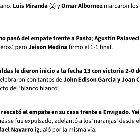
lano.
Luis Miranda
(2) y
Omar Albornoz
marcaron los 
 no pasó del empate frente a Pasto
;
Agustín Palavec
reros’, pero
Jeison Medina
firmó el 1-1 final.
das le dieron inicio a la fecha 13 con victoria 2-0 d
elebraron con tantos de
John Edison García y Joan 
cto del ‘blanco blanco’.
rescató el empate en su casa frente a Envigado
.
Ye
és se fue expulsado, adelantó a los ‘naranjas’ desde e
fael Navarro
igualó por la misma vía.