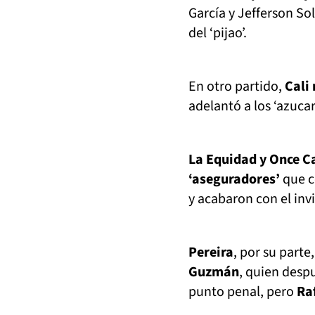
García y Jefferson So
del ‘pijao’.
En otro partido,
Cali
adelantó a los ‘azuca
La Equidad y Once Cal
‘aseguradores’
que c
y acabaron con el invi
Pereira
, por su parte,
Guzmán
, quien despu
punto penal, pero
Ra