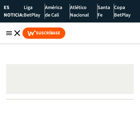
ES
Liga
América
Atlético
Santa
Copa
NOTICIA:
BetPlay
de Cali
Nacional
Fe
BetPlay
SUSCRÍBASE