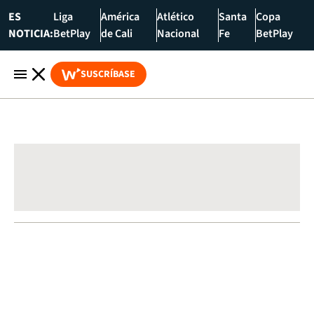
ES
Liga
América
Atlético
Santa
Copa
NOTICIA:
BetPlay
de Cali
Nacional
Fe
BetPlay
SUSCRÍBASE