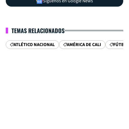
Síguenos en Google News
TEMAS RELACIONADOS
ATLÉTICO NACIONAL
AMÉRICA DE CALI
FÚTBOL