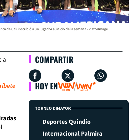
ica de Cali inscribió a un jugador al inicio de la semana - VizzorImage
COMPARTIR
e a
HOY EN
ríbete
TORNEO DIMAYOR
miradas
Deportes Quindío
l
Internacional Palmira