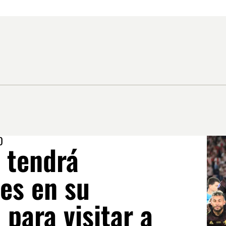
O
 tendrá
es en su
a para visitar a