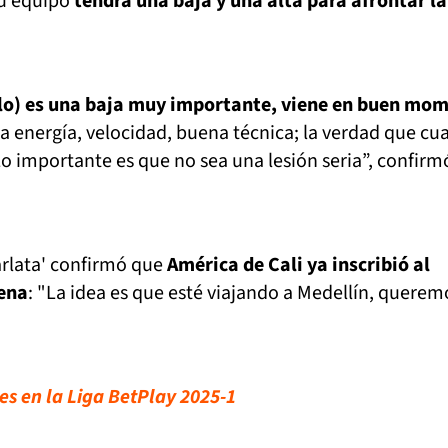
su equipo
tendrá una baja y una alta para afrontar la
llo) es una baja muy importante, viene en buen mo
a energía, velocidad, buena técnica; la verdad que c
Lo importante es que no sea una lesión seria”, confirm
arlata' confirmó que
América de Cali ya inscribió al
ena
: "La idea es que esté viajando a Medellín, querem
nes en la Liga BetPlay 2025-1