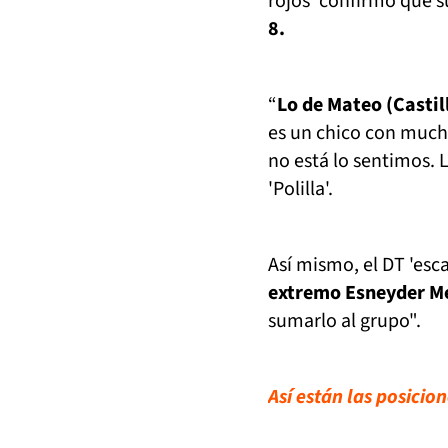
rojos’ confirmó que 
8.
“
Lo de Mateo (Casti
es un chico con much
no está lo sentimos. 
'Polilla'.
Así mismo, el DT 'esc
extremo Esneyder M
sumarlo al grupo".
Así están las posicio