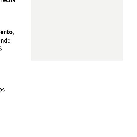
 fecha
mento
,
uando
ó
os