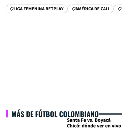
LIGA FEMENINA BETPLAY
AMÉRICA DE CALI
RE
MÁS DE FÚTBOL COLOMBIANO
Santa Fe vs. Boyacá
Chicó: dónde ver en vivo