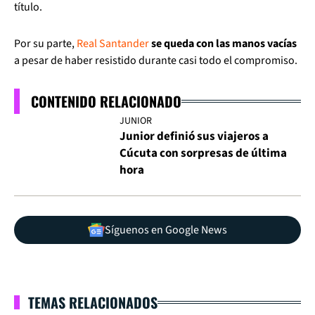
título.
Por su parte,
Real Santander
se queda con las manos vacías
a pesar de haber resistido durante casi todo el compromiso.
CONTENIDO RELACIONADO
JUNIOR
Junior definió sus viajeros a
Cúcuta con sorpresas de última
hora
Síguenos en Google News
TEMAS RELACIONADOS