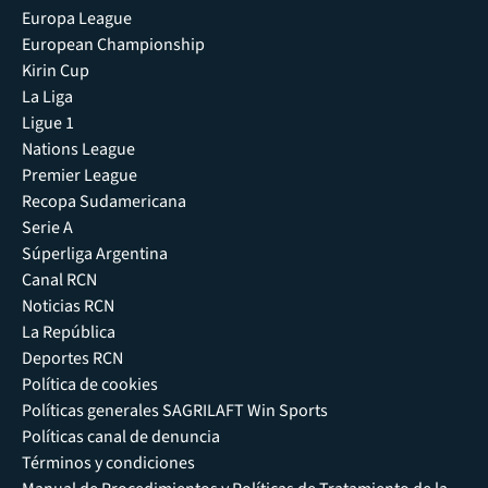
Europa League
European Championship
Kirin Cup
La Liga
Ligue 1
Nations League
Premier League
Recopa Sudamericana
Serie A
Súperliga Argentina
Canal RCN
Noticias RCN
La República
Deportes RCN
Política de cookies
Políticas generales SAGRILAFT Win Sports
Políticas canal de denuncia
Términos y condiciones