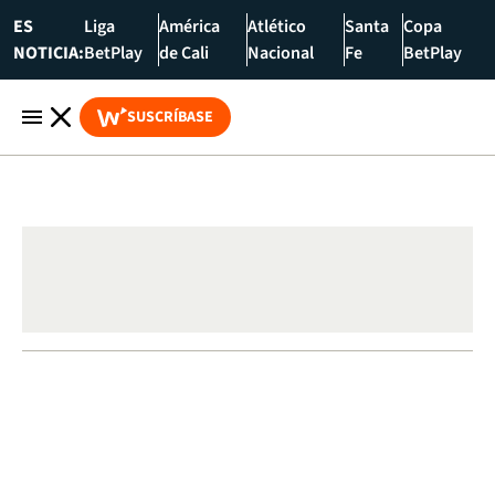
ES
Liga
América
Atlético
Santa
Copa
NOTICIA:
BetPlay
de Cali
Nacional
Fe
BetPlay
SUSCRÍBASE