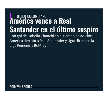
FÚTBOL COLOMBIANO
América vence a Real
Santander en el último suspiro
Con gol de Isabella Chanchi en el tiempo de adición,
América derrotó a Real Santander y sigue firme en la
Liga Femenina BetPlay
POR: WIN SPORTS