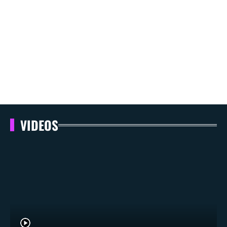
VIDEOS