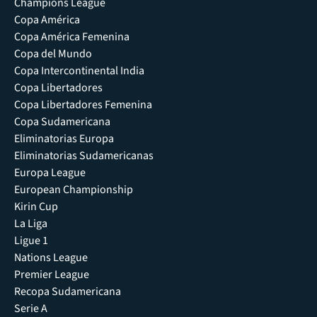
Champions League
Copa América
Copa América Femenina
Copa del Mundo
Copa Intercontinental India
Copa Libertadores
Copa Libertadores Femenina
Copa Sudamericana
Eliminatorias Europa
Eliminatorias Sudamericanas
Europa League
European Championship
Kirin Cup
La Liga
Ligue 1
Nations League
Premier League
Recopa Sudamericana
Serie A