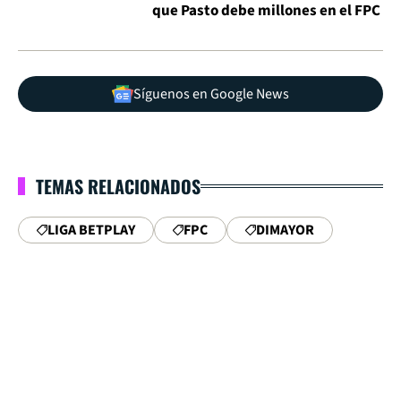
que Pasto debe millones en el FPC
Síguenos en Google News
TEMAS RELACIONADOS
LIGA BETPLAY
FPC
DIMAYOR