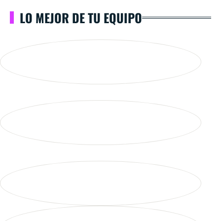
LO MEJOR DE TU EQUIPO