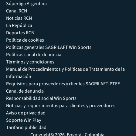
Súperliga Argentina
Canal RCN
Noticias RCN
La República
Deportes RCN
Política de cookies
Políticas generales SAGRILAFT Win Sports
Políticas canal de denuncia
Términos y condiciones
Manual de Procedimientos y Políticas de Tratamiento de la
Información
Requisitos para proveedores y clientes SAGRILAFT-PTEE
Canal de denuncia
Responsabilidad social Win Sports
Noticias y requerimientos para clientes y proveedores
Aviso de privacidad
Soporte Win Play
Tarifario publicidad
Copyright© 2026, Bogotá - Colombia.