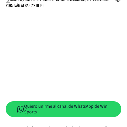
América y Millonarios pelean en lo alto de la tabla de posiciones - VizzorImage
POR: IVÁN ALBA CASTILLO
Quiero unirme al canal de WhatsApp de Win
Sports