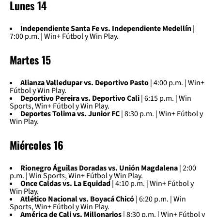
Lunes 14
Independiente Santa Fe vs. Independiente Medellín
|
7:00 p.m. | Win+ Fútbol y Win Play.
Martes 15
Alianza Valledupar vs. Deportivo Pasto
| 4:00 p.m. | Win+
Fútbol y Win Play.
Deportivo Pereira vs. Deportivo Cali
| 6:15 p.m. | Win
Sports, Win+ Fútbol y Win Play.
Deportes Tolima vs. Junior FC
| 8:30 p.m. | Win+ Fútbol y
Win Play.
Miércoles 16
Rionegro Águilas Doradas vs. Unión Magdalena
| 2:00
p.m. | Win Sports, Win+ Fútbol y Win Play.
Once Caldas vs. La Equidad
| 4:10 p.m. | Win+ Fútbol y
Win Play.
Atlético Nacional vs. Boyacá Chicó
| 6:20 p.m. | Win
Sports, Win+ Fútbol y Win Play.
América de Cali vs. Millonarios
| 8:30 p.m. | Win+ Fútbol y