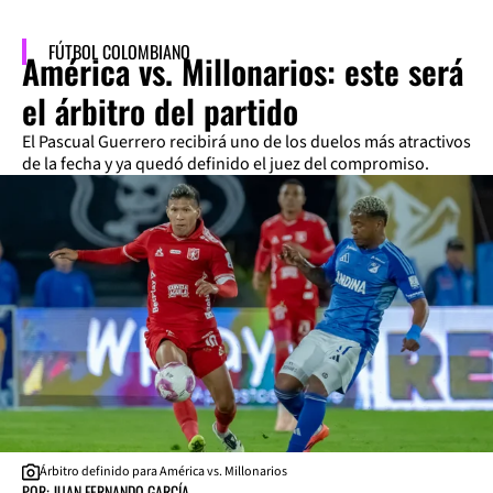
FÚTBOL COLOMBIANO
América vs. Millonarios: este será
el árbitro del partido
El Pascual Guerrero recibirá uno de los duelos más atractivos
de la fecha y ya quedó definido el juez del compromiso.
Árbitro definido para América vs. Millonarios
POR: JUAN FERNANDO GARCÍA