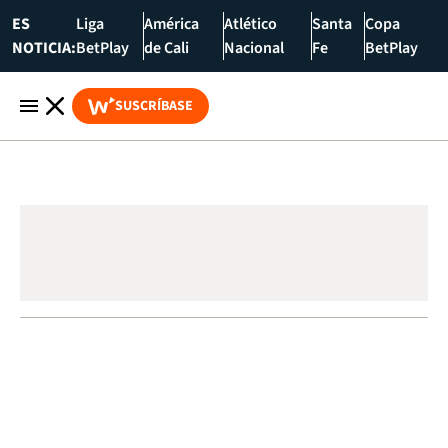
ES
Liga
América
Atlético
Santa
Copa
NOTICIA:
BetPlay
de Cali
Nacional
Fe
BetPlay
SUSCRÍBASE