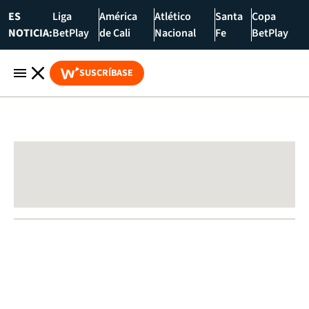
ES
Liga
América
Atlético
Santa
Copa
NOTICIA:
BetPlay
de Cali
Nacional
Fe
BetPlay
SUSCRÍBASE