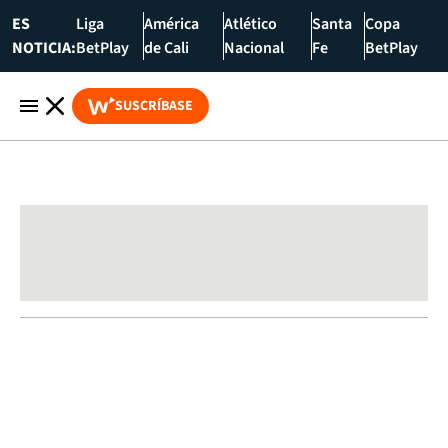
ES
Liga
América
Atlético
Santa
Copa
NOTICIA:
BetPlay
de Cali
Nacional
Fe
BetPlay
SUSCRÍBASE