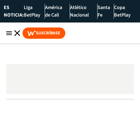
ES
Liga
América
Atlético
Santa
Copa
NOTICIA:
BetPlay
de Cali
Nacional
Fe
BetPlay
SUSCRÍBASE