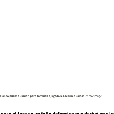
a lanzó pullas a Junior, pero también a jugadores de Once Caldas
- VizzorImage
a
puso el foco en un fallo defensivo que derivó en el 