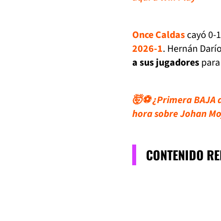
Once Caldas
cayó 0-
2026-1
. Hernán Darío
a sus jugadores
para 
🤯⚽ ¿Primera BAJA d
hora sobre Johan Mo
CONTENIDO R