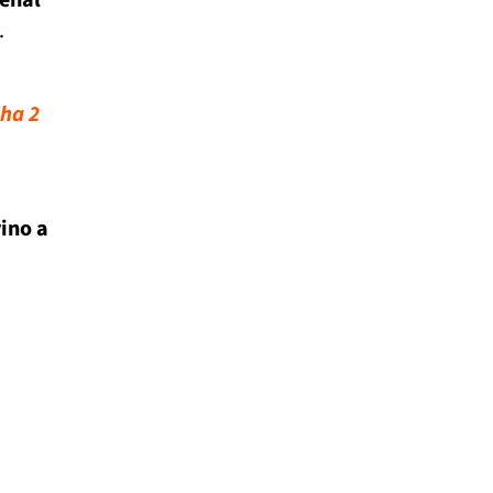
.
cha 2
ino a