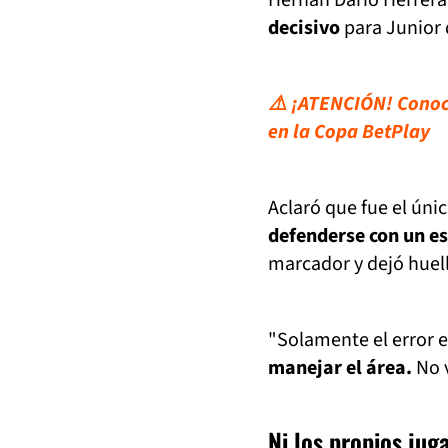
decisivo
para Junior 
⚠️ ¡ATENCIÓN! Conoce
en la Copa BetPlay
Aclaró que fue el únic
defenderse con un e
marcador y dejó huella
"Solamente el error e
manejar el área.
No v
Ni los propios jug