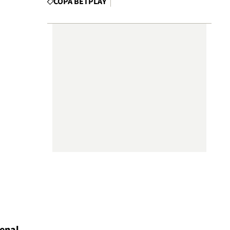
COPA BETPLAY
penal