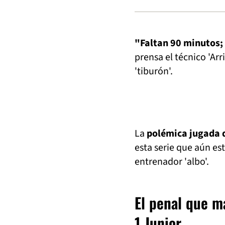
"Faltan 90 minutos;
prensa el técnico 'Arr
'tiburón'.
La
polémica jugada q
esta serie que aún es
entrenador 'albo'.
El penal que m
1 Junior