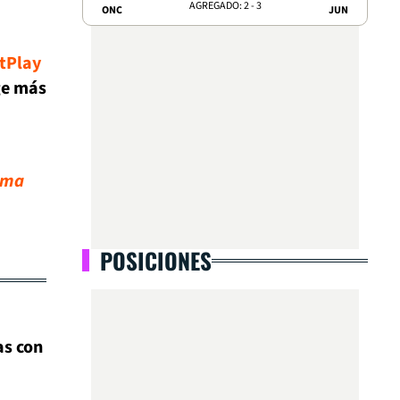
AGREGADO: 2 - 3
ONC
JUN
tPlay
ge más
ima
POSICIONES
as con