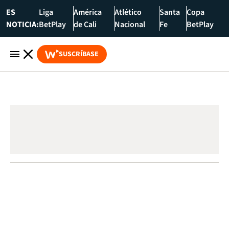
ES
Liga
América
Atlético
Santa
Copa
NOTICIA:
BetPlay
de Cali
Nacional
Fe
BetPlay
SUSCRÍBASE