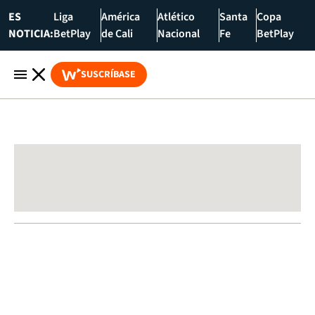
ES
Liga
América
Atlético
Santa
Copa
NOTICIA:
BetPlay
de Cali
Nacional
Fe
BetPlay
SUSCRÍBASE