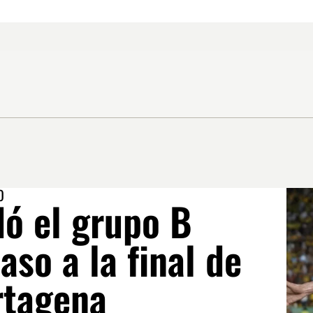
O
dó el grupo B
paso a la final de
rtagena