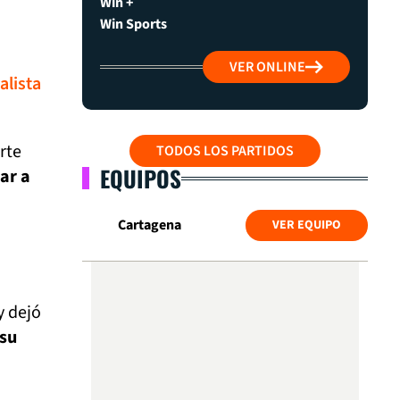
Win +
Win Sports
VER ONLINE
alista
rte
TODOS LOS PARTIDOS
EQUIPOS
ar a
Cartagena
VER EQUIPO
y dejó
 su