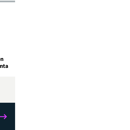
en
nta