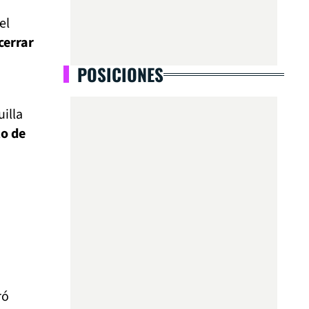
el
 cerrar
POSICIONES
illa
to de
ró