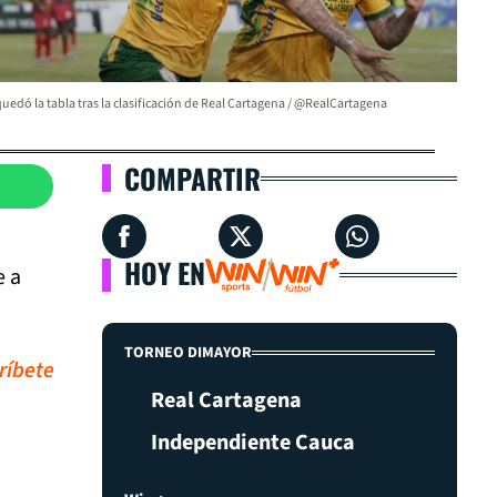
quedó la tabla tras la clasificación de Real Cartagena / @RealCartagena
COMPARTIR
HOY EN
e a
TORNEO DIMAYOR
ríbete
Real Cartagena
Independiente Cauca