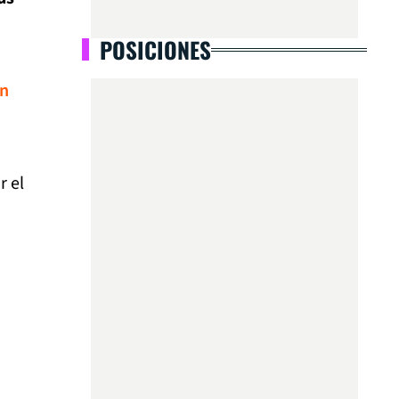
POSICIONES
on
r el