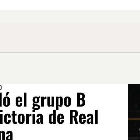
O
dó el grupo B
victoria de Real
na