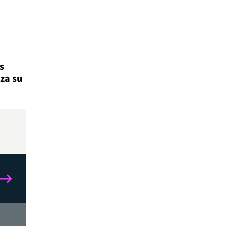
s
za su