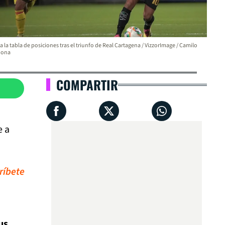
va la tabla de posiciones tras el triunfo de Real Cartagena / VizzorImage / Camilo
dona
COMPARTIR
e a
ríbete
us