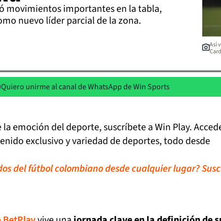
jó movimientos importantes en la tabla,
mo nuevo líder parcial de la zona.
Así 
Car
Quiero unirme al canal de WhatsApp de Win Sports
de la emoción del deporte, suscríbete a Win Play. Acced
tenido exclusivo y variedad de deportes, todo desde
idos del fútbol colombiano desde cualquier lugar? Susc
 BetPlay
vive una
jornada clave en la definición de s