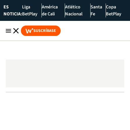
ES
Liga
América
Atlético
Santa
Copa
NOTICIA:
BetPlay
de Cali
Nacional
Fe
BetPlay
SUSCRÍBASE