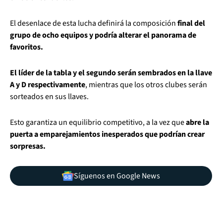
El desenlace de esta lucha definirá la composición
final del
grupo de ocho equipos y podría alterar el panorama de
favoritos.
El líder de la tabla y el segundo serán sembrados en la llave
A y D respectivamente
, mientras que los otros clubes serán
sorteados en sus llaves.
Esto garantiza un equilibrio competitivo, a la vez que
abre la
puerta a emparejamientos inesperados que podrían crear
sorpresas.
Síguenos en Google News