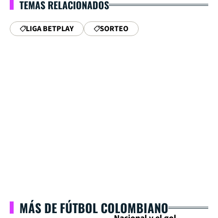
TEMAS RELACIONADOS
LIGA BETPLAY
SORTEO
MÁS DE FÚTBOL COLOMBIANO