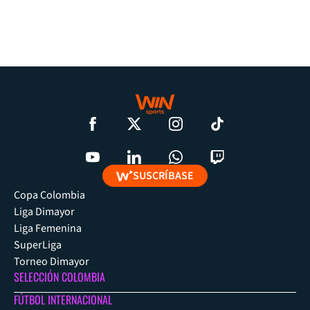
SUSCRÍBASE
Copa Colombia
Liga Dimayor
Liga Femenina
SuperLiga
Torneo Dimayor
SELECCIÓN COLOMBIA
FÚTBOL INTERNACIONAL