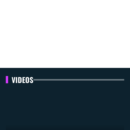
VIDEOS