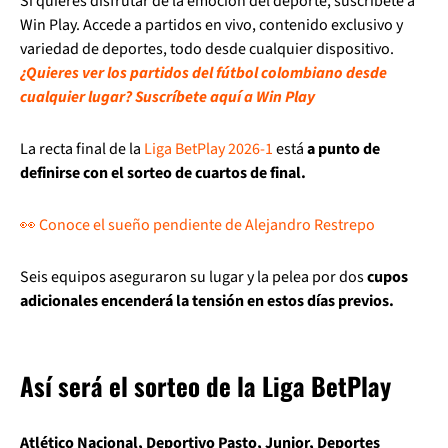
Si quieres disfrutar de la emoción del deporte, suscríbete a
Win Play. Accede a partidos en vivo, contenido exclusivo y
variedad de deportes, todo desde cualquier dispositivo.
¿Quieres ver los partidos del fútbol colombiano desde
cualquier lugar? Suscríbete aquí a Win Play
La recta final de la
Liga BetPlay 2026-1
está
a punto de
definirse con el sorteo de cuartos de final.
👀 Conoce el sueño pendiente de Alejandro Restrepo
Seis equipos aseguraron su lugar y la pelea por dos
cupos
adicionales encenderá la tensión en estos días previos.
Así será el sorteo de la Liga BetPlay
Atlético Nacional, Deportivo Pasto, Junior, Deportes