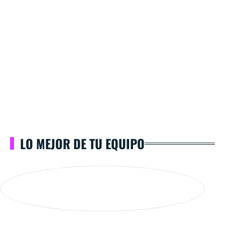
LO MEJOR DE TU EQUIPO