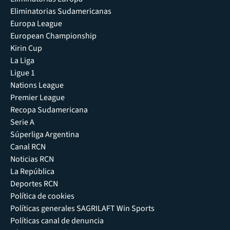
Eliminatorias Sudamericanas
Europa League
European Championship
Kirin Cup
La Liga
Ligue 1
Nations League
Premier League
Recopa Sudamericana
Serie A
Súperliga Argentina
Canal RCN
Noticias RCN
La República
Deportes RCN
Política de cookies
Políticas generales SAGRILAFT Win Sports
Políticas canal de denuncia