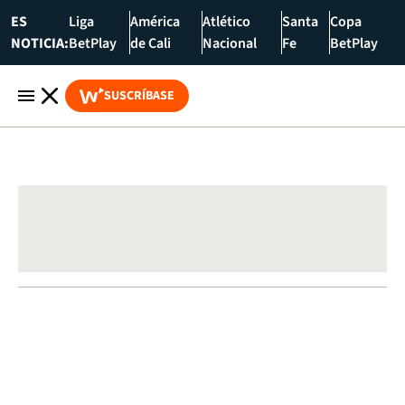
ES
Liga
América
Atlético
Santa
Copa
NOTICIA:
BetPlay
de Cali
Nacional
Fe
BetPlay
SUSCRÍBASE