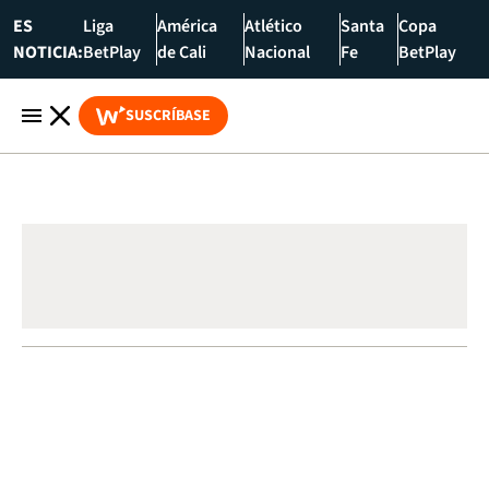
ES
Liga
América
Atlético
Santa
Copa
NOTICIA:
BetPlay
de Cali
Nacional
Fe
BetPlay
SUSCRÍBASE