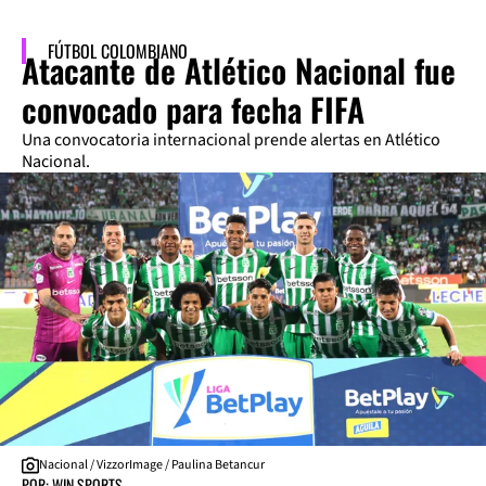
FÚTBOL COLOMBIANO
Atacante de Atlético Nacional fue
convocado para fecha FIFA
Una convocatoria internacional prende alertas en Atlético
Nacional.
Nacional / VizzorImage / Paulina Betancur
POR: WIN SPORTS