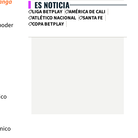
manga
ES NOTICIA
LIGA BETPLAY
AMÉRICA DE CALI
ATLÉTICO NACIONAL
SANTA FE
COPA BETPLAY
poder
ico
cnico