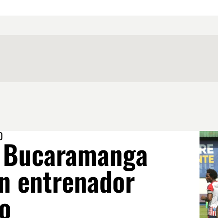
O
o Bucaramanga
un entrenador
o