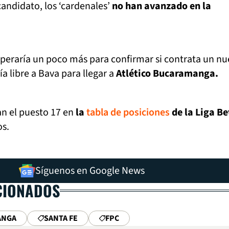
candidato, los ‘cardenales’
no han avanzado en la
 esperaría un poco más para confirmar si contrata un n
vía libre a Bava para llegar a
Atlético Bucaramanga.
n el puesto 17 en
la
tabla de posiciones
de la Liga B
os.
Síguenos en Google News
CIONADOS
ANGA
SANTA FE
FPC