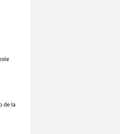
este
o de la