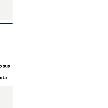
o sus
nta